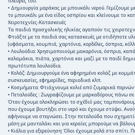
πλευρές του.
• Δημιουργία μαράκας με μπουκάλι νερού. Γεμίζουμε μ
το μπουκάλι με ένα είδος οσπρίου και κλείνουμε το κα
Χειροτεχνίες-Κατασκευές
Τα παιδιά προσχολικής ηλικίας αγαπούν τις χειροτεχν
Φτιάξτε με τα παιδιά σας κατασκευές με οτιδήποτε υλι
(υφάσματα, κουμπιά, χαρτόνια, κορδέλες, όσπρια, κόλλε
• Λουλούδια: Χρησιμοποιούμε μακαρόνια, όσπρια, καπά
καλαμάκια, πιάτα, χαρτόνια και μαζί με το παιδί δημι
πρωτότυπα λουλούδια.
• Κολάζ: Δημιουργούμε ένα αφηρημένο κολάζ με κομμά
συσκευασίες, εφημερίδες, περιοδικά κλπ.
• Κοσμήματα: Φτιάχνουμε κολιέ από ζυμαρικά περνώντα
• Πεταλούδες : Ζωγραφίζουμε με μαρκαδόρους πάνω σε 
Όταν έχουμε ολοκληρώσει το σχέδιό μας ταμπονάρουμ
που έχουμε βουτήξει στο νερό και έχουμε στύψει. Ανοί
αφήνουμε να στεγνώσει. Στην πεταλούδα που σχηματί
μέση με μανταλάκι και για κεραίες μπορούμε να βάλου
• Κιάλια για εξερεύνηση: Όλοι έχουμε ρολά στο σπίτι. 