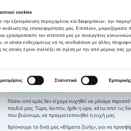
ΣΤΗΡΙΞΕ ΜΑΣ
OI ΔΡΑΣΕΙΣ ΜΑΣ
ΕΠΙΚΟΙΝΩΝΙΑ
E-s
μοποιεί cookies
α την εξατομίκευση περιεχομένου και διαφημίσεων, την παροχ
ε τα παιδιά σας!
ν ανάλυση της επισκεψιμότητάς μας. Επιπλέον, μοιραζόμαστε 
ου χρησιμοποιείτε τον ιστότοπό μας με συνεργάτες κοινωνικώ
, οι οποίοι ενδεχομένως να τις συνδυάσουν με άλλες πληροφο
 τις οποίες έχουν συλλέξει σε σχέση με την από μέρους σας χ
Παιδικές Δραστηριότητες Δημ
ροτιμήσεις
Στατιστικά
Εμπορική
Απασχόλησης
Πόσοι από εμάς δεν είχαμε ευχηθεί να μέναμε περισσό
παιδιά μας; Τώρα, λοιπόν, ήρθε η ώρα, κάτω από τις δ
που βιώνουμε, να πραγματοποιηθεί η ευχή μας.
Βρίσκουμε τα δικά μας «Βήματα Ζωής», για να προσφέ