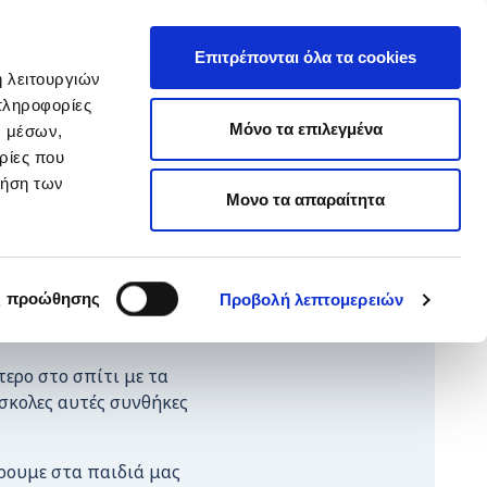
EΛ
hop ARTεμείς
ΕΝ
Επιτρέπονται όλα τα cookies
ή λειτουργιών
πληροφορίες
ΥΙΟΘΕΣΙΑ
ΚΑΝΕ ΔΩΡΕΑ
Μόνο τα επιλεγμένα
ν μέσων,
ρίες που
ρήση των
Μονο τα απαραίτητα
ιουργικής
ς προώθησης
Προβολή λεπτομερειών
τερο στο σπίτι με τα
ύσκολες αυτές συνθήκες
ρουμε στα παιδιά μας