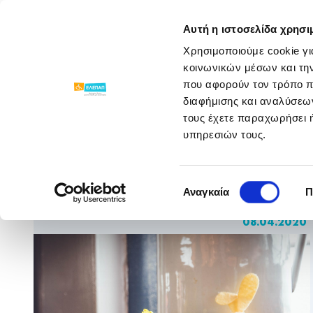
ΓΝΩΡΙΣΕ ΜΑΣ
ΠΡΟΓΡΑΜΜΑΤΑ
Αυτή η ιστοσελίδα χρησι
Χρησιμοποιούμε cookie γι
Νέα & Ανακοινώσεις
/
/
Όμορφες στιγμές μ
κοινωνικών μέσων και τη
που αφορούν τον τρόπο π
διαφήμισης και αναλύσεων
τους έχετε παραχωρήσει ή
υπηρεσιών τους.
Όμορφες στιγμές με
Επιλογή
τα παιδιά σας!
Αναγκαία
Π
συγκατάθεσης
08.04.2020