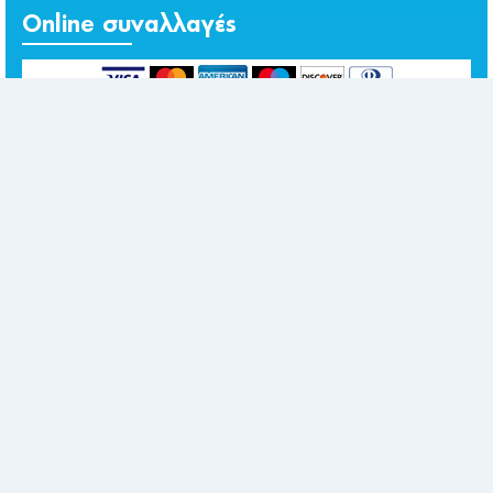
Online συναλλαγές
Επικοινωνία
Κέντρο Αθηνών
Κόνωνος 16, 11634 Αθήνα
Τηλ.: 2107228360,