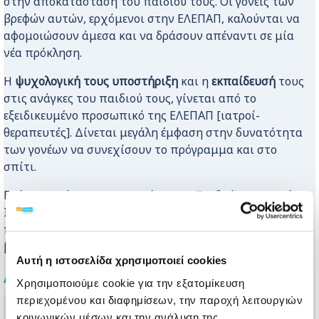
στην αποκατάσταση του παιδιού τους. Οι γονείς των
βρεφών αυτών, ερχόμενοι στην ΕΛΕΠΑΠ, καλούνται να
αφομοιώσουν άμεσα και να δράσουν απέναντι σε μία
νέα πρόκληση.
Η
ψυχολογική τους υποστήριξη
και η
εκπαίδευσή
τους
στις ανάγκες του παιδιού τους, γίνεται από το
εξειδικευμένο προσωπικό της ΕΛΕΠΑΠ [ιατροί-
θεραπευτές]. Δίνεται μεγάλη έμφαση στην δυνατότητα
των γονέων να συνεχίσουν το πρόγραμμα και στο
σπίτι.
Επίσης, υπάρχει συνεργασία με το Παιδοψυχιατρικό
Ιατρείο της ΕΛΕΠΑΠ στα πλαίσια του διεπιστημονικού
προγράμματος μέριμνας για την ψυχική υγεία των
βρεφών και τη διαχείριση του οικογενειακού στρες.
Αυτή η ιστοσελίδα χρησιμοποιεί cookies
Διαβάστε περισσότερα
Χρησιμοποιούμε cookie για την εξατομίκευση
περιεχομένου και διαφημίσεων, την παροχή λειτουργιών
Παρεμβάσεις προς το Βρέφος
κοινωνικών μέσων και την ανάλυση της