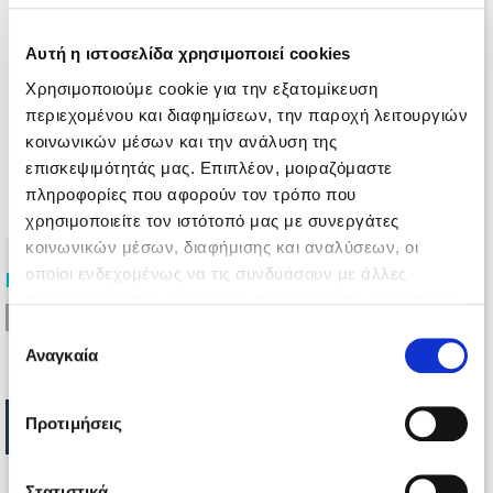
Όχι, δεν επιθυμώ να ενημερώνομαι για το
πρόγραμμα που υποστηρίζω και για τις
δράσεις της ΕΛΕΠΑΠ.
Αυτή η ιστοσελίδα χρησιμοποιεί cookies
Χρησιμοποιούμε cookie για την εξατομίκευση
περιεχομένου και διαφημίσεων, την παροχή λειτουργιών
Αποφάσισα να υποστηρίξω μαθαίνοντας
κοινωνικών μέσων και την ανάλυση της
για τη δράση της ΕΛΕΠΑΠ μέσω:
επισκεψιμότητάς μας. Επιπλέον, μοιραζόμαστε
πληροφορίες που αφορούν τον τρόπο που
χρησιμοποιείτε τον ιστότοπό μας με συνεργάτες
κοινωνικών μέσων, διαφήμισης και αναλύσεων, οι
οποίοι ενδεχομένως να τις συνδυάσουν με άλλες
Επιλέξτε τρόπο πληρωμής
πληροφορίες που τους έχετε παραχωρήσει ή τις οποίες
έχουν συλλέξει σε σχέση με την από μέρους σας χρήση
Επιλογή
των υπηρεσιών τους.
Αναγκαία
συγκατάθεσης
Προτιμήσεις
Στατιστικά