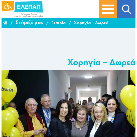
Στήριξέ μας
/
/
Εταιρία
/
Χορηγία – Δωρεά
Χορηγία – Δωρεά