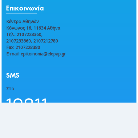
Επικοινωνία
Κέντρο Αθηνών
Κόνωνος 16, 11634 Αθήνα
Τηλ.: 2107228360,
2107233860, 2107212780
Fax: 2107228380
E-mail: epikoinonia@elepap.gr
SMS
Στο
στήριξε τα βήματα ζωής
των παιδιών της ΕΛΕΠΑΠ
με ενα SMS αγάπης.