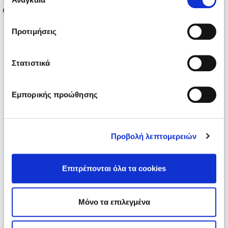
συγκατάθεσης
epikoinonia@elepap.gr
Προτιμήσεις
Στατιστικά
Εμπορικής προώθησης
Προβολή λεπτομερειών
Επιτρέπονται όλα τα cookies
Μόνο τα επιλεγμένα