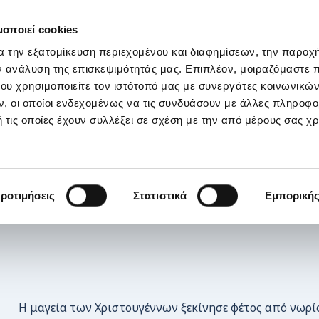
ΣΤΗΡΙΞΕ ΜΑΣ
OI ΔΡΑΣΕΙΣ ΜΑΣ
ΕΠΙΚΟΙΝΩΝΙΑ
E-s
μοποιεί cookies
α την εξατομίκευση περιεχομένου και διαφημίσεων, την παροχ
η μαγεία στην ΕΛΕΠΑΠ
ν ανάλυση της επισκεψιμότητάς μας. Επιπλέον, μοιραζόμαστε 
ου χρησιμοποιείτε τον ιστότοπό μας με συνεργάτες κοινωνικώ
, οι οποίοι ενδεχομένως να τις συνδυάσουν με άλλες πληροφο
 τις οποίες έχουν συλλέξει σε σχέση με την από μέρους σας χ
ροτιμήσεις
Στατιστικά
Εμπορική
Η μαγεία των Χριστουγέννων ξεκίνησε φέτος από νωρίς