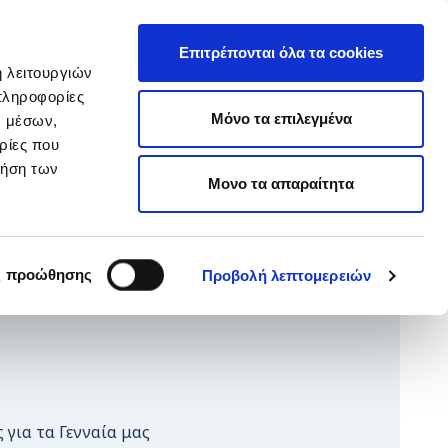
EΛ
hop ARTεμείς
ΕΝ
Επιτρέπονται όλα τα cookies
ή λειτουργιών
πληροφορίες
ΥΙΟΘΕΣΙΑ
ΚΑΝΕ ΔΩΡΕΑ
Μόνο τα επιλεγμένα
ν μέσων,
ρίες που
ρήση των
Μονο τα απαραίτητα
ς προώθησης
Προβολή λεπτομερειών
 για τα Γενναία μας