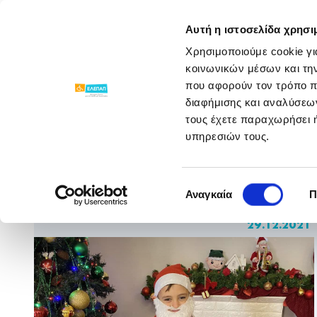
ΓΝΩΡΙΣΕ ΜΑΣ
ΠΡΟΓΡΑΜΜΑΤΑ
Αυτή η ιστοσελίδα χρησι
Χρησιμοποιούμε cookie γι
Νέα & Ανακοινώσεις
/
/
Χριστουγεννιάτικ
κοινωνικών μέσων και τη
που αφορούν τον τρόπο π
διαφήμισης και αναλύσεων
τους έχετε παραχωρήσει ή
υπηρεσιών τους.
Χριστουγεννιάτικη
Επιλογή
μαγεία στην ΕΛΕΠΑΠ
Αναγκαία
Π
συγκατάθεσης
29.12.2021