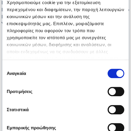
Προγραμμάτων, την κυρία Δημοπούλου Ελένη,
Χρησιμοποιούμε cookie για την εξατομίκευση
Προϊσταμένη των Τμημάτων Διημέρευσης και τον κύριο
περιεχομένου και διαφημίσεων, την παροχή λειτουργιών
Παπαδόπουλο Μιχάλη, Προϊστάμενο της Κοινωνικής
κοινωνικών μέσων και την ανάλυση της
Υπηρεσίας της ΕΛΕΠΑΠ.
επισκεψιμότητάς μας. Επιπλέον, μοιραζόμαστε
πληροφορίες που αφορούν τον τρόπο που
χρησιμοποιείτε τον ιστότοπό μας με συνεργάτες
κοινωνικών μέσων, διαφήμισης και αναλύσεων, οι
οποίοι ενδεχομένως να τις συνδυάσουν με άλλες
πληροφορίες που τους έχετε παραχωρήσει ή τις οποίες
έχουν συλλέξει σε σχέση με την από μέρους σας χρήση
Επιλογή
των υπηρεσιών τους.
Αναγκαία
συγκατάθεσης
Προτιμήσεις
Στατιστικά
Εμπορικής προώθησης