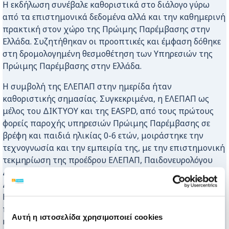
Η εκδήλωση συνέβαλε καθοριστικά στο διάλογο γύρω
από τα επιστημονικά δεδομένα αλλά και την καθημερινή
πρακτική στον χώρο της Πρώιμης Παρέμβασης στην
Ελλάδα. Συζητήθηκαν οι προοπτικές και έμφαση δόθηκε
στη δρομολογημένη θεσμοθέτηση των Υπηρεσιών της
Πρώιμης Παρέμβασης στην Ελλάδα.
Η συμβολή της ΕΛΕΠΑΠ στην ημερίδα ήταν
καθοριστικής σημασίας. Συγκεκριμένα, η ΕΛΕΠΑΠ ως
μέλος του ΔΙΚΤΥΟΥ και της EASPD, από τους πρώτους
φορείς παροχής υπηρεσιών Πρώιμης Παρέμβασης σε
βρέφη και παιδιά ηλικίας 0-6 ετών, μοιράστηκε την
τεχνογνωσία και την εμπειρία της, με την επιστημονική
τεκμηρίωση της προέδρου ΕΛΕΠΑΠ, Παιδονευρολόγου
Δρ. Ελένης Ν. Σκουτέλη και της Επιστημονικής
Διευθύντριας, Φυσιάτρου, κυρίας Πυργελή Μαρίας.
Παρουσιάστηκαν οι οικογενειοκεντρικες πρακτικές της
πρώιμης παιδικής παρέμβασης στην ΕΛΕΠΑΠ, από την
Αυτή η ιστοσελίδα χρησιμοποιεί cookies
κυρία Σταυρόπουλου Ευγενία, Υπεύθυνη Θεραπευτικών