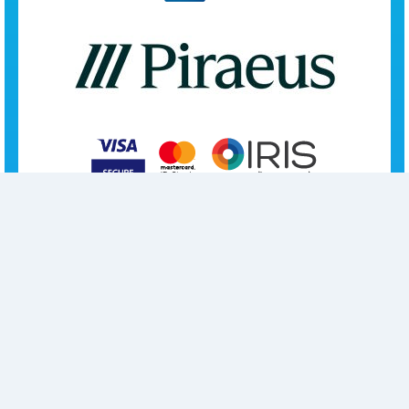
Επικοινωνία
Κέντρο Αθηνών
Κόνωνος 16, 11634 Αθήνα
Τηλ.: 2107228360,
2107233860, 2107212780
Fax: 2107228380
E-mail: epikoinonia@elepap.gr