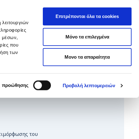
EΛ
hop ARTεμείς
ΕΝ
Επιτρέπονται όλα τα cookies
ή λειτουργιών
πληροφορίες
ΥΙΟΘΕΣΙΑ
ΚΑΝΕ ΔΩΡΕΑ
Μόνο τα επιλεγμένα
ν μέσων,
ρίες που
ρήση των
Μονο τα απαραίτητα
ς προώθησης
Προβολή λεπτομερειών
επιμόρφωσης του