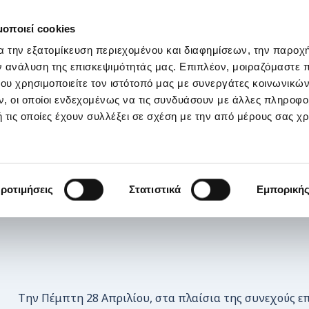
ΣΤΗΡΙΞΕ ΜΑΣ
OI ΔΡΑΣΕΙΣ ΜΑΣ
ΕΠΙΚΟΙΝΩΝΙΑ
E-s
μοποιεί cookies
α την εξατομίκευση περιεχομένου και διαφημίσεων, την παροχ
 Βοηθειών για τους εργαζόμενους της ΕΛΕΠΑΠ Βόλου
ν ανάλυση της επισκεψιμότητάς μας. Επιπλέον, μοιραζόμαστε 
ου χρησιμοποιείτε τον ιστότοπό μας με συνεργάτες κοινωνικώ
, οι οποίοι ενδεχομένως να τις συνδυάσουν με άλλες πληροφο
 τις οποίες έχουν συλλέξει σε σχέση με την από μέρους σας χ
ροτιμήσεις
Στατιστικά
Εμπορική
Την Πέμπτη 28 Απριλίου, στα πλαίσια της συνεχούς 