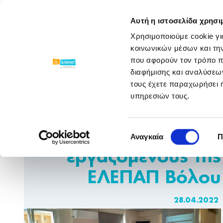
ΓΝΩΡΙΣΕ ΜΑΣ
ΠΡΟΓΡΑΜΜΑΤΑ
Αυτή η ιστοσελίδα χρησι
Χρησιμοποιούμε cookie γι
Νέα & Ανακοινώσεις
/
/
Σεμινάριο Πρώτων
κοινωνικών μέσων και τη
που αφορούν τον τρόπο π
διαφήμισης και αναλύσεων
τους έχετε παραχωρήσει ή
υπηρεσιών τους.
Σεμινάριο Πρώτων
Επιλογή
Βοηθειών για τους
Αναγκαία
Π
συγκατάθεσης
εργαζόμενους της
ΕΛΕΠΑΠ Βόλου
28.04.2022