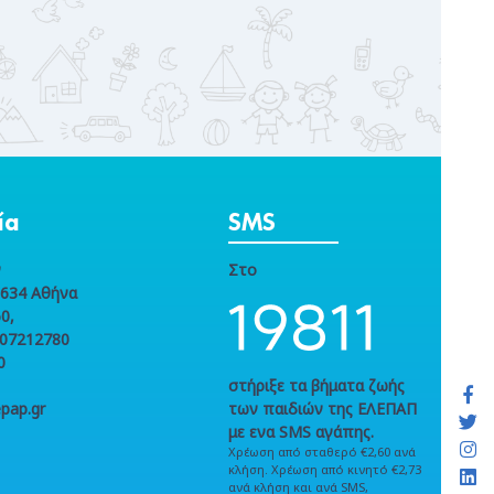
ία
SMS
ν
Στο
1634 Αθήνα
0,
107212780
0
στήριξε τα βήματα ζωής
pap.gr
των παιδιών της ΕΛΕΠΑΠ
με ενα SMS αγάπης.
Χρέωση από σταθερό €2,60 ανά
κλήση. Χρέωση από κινητό €2,73
ανά κλήση και ανά SMS,