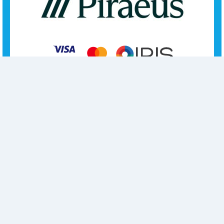
Επικοινωνία
Κέντρο Αθηνών
Κόνωνος 16, 11634 Αθήνα
Τηλ.: 2107228360,
2107233860, 2107212780
Fax: 2107228380
E-mail: epikoinonia@elepap.gr
SMS