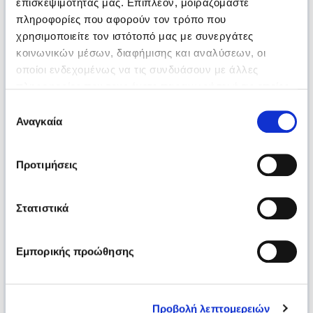
επισκεψιμότητάς μας. Επιπλέον, μοιραζόμαστε
πληροφορίες που αφορούν τον τρόπο που
χρησιμοποιείτε τον ιστότοπό μας με συνεργάτες
κοινωνικών μέσων, διαφήμισης και αναλύσεων, οι
οποίοι ενδεχομένως να τις συνδυάσουν με άλλες
πληροφορίες που τους έχετε παραχωρήσει ή τις οποίες
έχουν συλλέξει σε σχέση με την από μέρους σας χρήση
Επιλογή
των υπηρεσιών τους.
Αναγκαία
συγκατάθεσης
Προτιμήσεις
Στατιστικά
Εμπορικής προώθησης
Προβολή λεπτομερειών