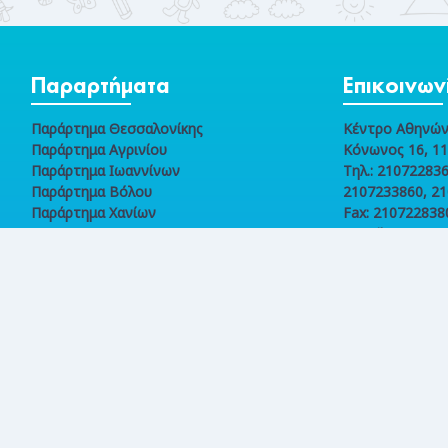
Παραρτήματα
Επικοινων
Παράρτημα Θεσσαλονίκης
Κέντρο Αθηνώ
Παράρτημα Αγρινίου
Κόνωνος 16, 1
Παράρτημα Ιωαννίνων
Τηλ.: 210722836
Παράρτημα Βόλου
2107233860, 2
Παράρτημα Χανίων
Fax: 210722838
E-mail:
epikoinonia@ele
Online
συναλλαγές