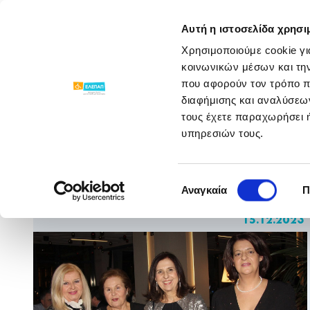
ΓΝΩΡΙΣΕ ΜΑΣ
ΠΡΟΓΡΑΜΜΑΤΑ
Αυτή η ιστοσελίδα χρησι
Χρησιμοποιούμε cookie γι
Νέα Παραρτημάτων
/
/
Συνάντηση Αγάπης
κοινωνικών μέσων και τη
που αφορούν τον τρόπο π
διαφήμισης και αναλύσεων
τους έχετε παραχωρήσει ή
υπηρεσιών τους.
Συνάντηση Αγάπης
Επιλογή
στο Morrisson
Αναγκαία
Π
συγκατάθεσης
15.12.2023