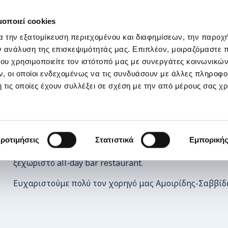
ΣΤΗΡΙΞΕ ΜΑΣ
OI ΔΡΑΣΕΙΣ ΜΑΣ
ΕΠΙΚΟΙΝΩΝΙΑ
E-s
μοποιεί cookies
α την εξατομίκευση περιεχομένου και διαφημίσεων, την παροχ
 στο Morrisson
ν ανάλυση της επισκεψιμότητάς μας. Επιπλέον, μοιραζόμαστε 
ου χρησιμοποιείτε τον ιστότοπό μας με συνεργάτες κοινωνικώ
, οι οποίοι ενδεχομένως να τις συνδυάσουν με άλλες πληροφο
 τις οποίες έχουν συλλέξει σε σχέση με την από μέρους σας χ
Μια συνάντηση αγάπης και ανταλλαγής ευχών με εκλεκτ
ροτιμήσεις
Στατιστικά
Εμπορική
γεύσεις πραγματοποιήθηκε στις 13/12 στο Morrison, T
ξεχωριστό all-day bar restaurant.
Ευχαριστούμε πολύ τον χορηγό μας Αμοιρίδης-Σαββίδη