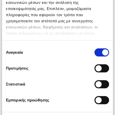
κοινωνικών μέσων και την ανάλυση της
της ΕΛΕΠΑΠ, ενώ τους μοίρασαν και δώρα.
επισκεψιμότητάς μας. Επιπλέον, μοιραζόμαστε
πληροφορίες που αφορούν τον τρόπο που
χρησιμοποιείτε τον ιστότοπό μας με συνεργάτες
κοινωνικών μέσων, διαφήμισης και αναλύσεων, οι
οποίοι ενδεχομένως να τις συνδυάσουν με άλλες
πληροφορίες που τους έχετε παραχωρήσει ή τις οποίες
έχουν συλλέξει σε σχέση με την από μέρους σας χρήση
Επιλογή
των υπηρεσιών τους.
Αναγκαία
συγκατάθεσης
Προτιμήσεις
Στατιστικά
Εμπορικής προώθησης