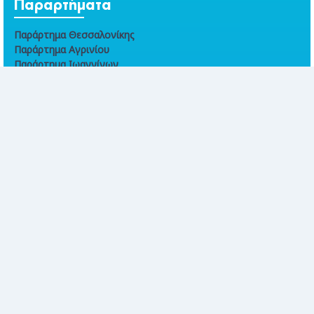
Παραρτήματα
Παράρτημα Θεσσαλονίκης
Παράρτημα Αγρινίου
Παράρτημα Ιωαννίνων
Παράρτημα Βόλου
Παράρτημα Χανίων
Online συναλλαγές