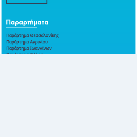
Παραρτήματα
Παράρτημα Θεσσαλονίκης
Παράρτημα Αγρινίου
Παράρτημα Ιωαννίνων
Παράρτημα Βόλου
Παράρτημα Χανίων
Online συναλλαγές