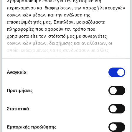
Χρησιμοποιούμε cookie για την εξατομίκευση
περιεχομένου και διαφημίσεων, την παροχή λειτουργιών
κοινωνικών μέσων και την ανάλυση της
επισκεψιμότητάς μας. Επιπλέον, μοιραζόμαστε
πληροφορίες που αφορούν τον τρόπο που
χρησιμοποιείτε τον ιστότοπό μας με συνεργάτες
κοινωνικών μέσων, διαφήμισης και αναλύσεων, οι
οποίοι ενδεχομένως να τις συνδυάσουν με άλλες
πληροφορίες που τους έχετε παραχωρήσει ή τις οποίες
έχουν συλλέξει σε σχέση με την από μέρους σας χρήση
Επιλογή
των υπηρεσιών τους.
Αναγκαία
συγκατάθεσης
Προτιμήσεις
Στατιστικά
Εμπορικής προώθησης