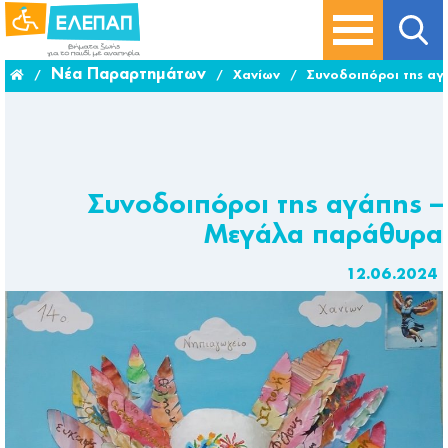
Νέα Παραρτημάτων
/
/
Χανίων
/
Συνοδοιπόροι της α
Συνοδοιπόροι της αγάπης –
Μεγάλα παράθυρα
12.06.2024