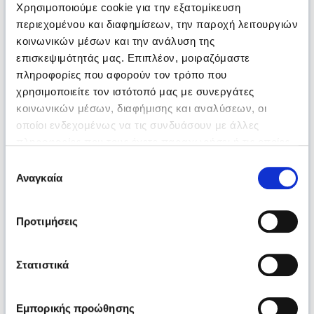
Χρησιμοποιούμε cookie για την εξατομίκευση
περιεχομένου και διαφημίσεων, την παροχή λειτουργιών
κοινωνικών μέσων και την ανάλυση της
επισκεψιμότητάς μας. Επιπλέον, μοιραζόμαστε
πληροφορίες που αφορούν τον τρόπο που
χρησιμοποιείτε τον ιστότοπό μας με συνεργάτες
κοινωνικών μέσων, διαφήμισης και αναλύσεων, οι
οποίοι ενδεχομένως να τις συνδυάσουν με άλλες
πληροφορίες που τους έχετε παραχωρήσει ή τις οποίες
έχουν συλλέξει σε σχέση με την από μέρους σας χρήση
Επιλογή
των υπηρεσιών τους.
Αναγκαία
συγκατάθεσης
Προτιμήσεις
Στατιστικά
Εμπορικής προώθησης