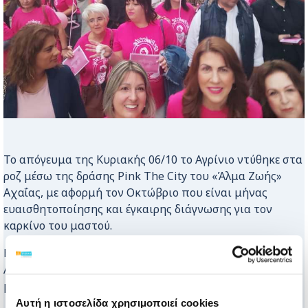
Το απόγευμα της Κυριακής 06/10 το Αγρίνιο ντύθηκε στα
ροζ μέσω της δράσης Pink The City του «Άλμα Ζωής»
Αχαΐας, με αφορμή τον Οκτώβριο που είναι μήνας
ευαισθητοποίησης και έγκαιρης διάγνωσης για τον
καρκίνο του μαστού.
Η ΕΛΕΠΑΠ Αγρινίου μετά από πρόσκληση του Δήμου
Αγρινίου συμμετείχε στη δράση δίνοντας το δικό της
μήνυμα ότι Η ΠΡΟΛΗΨΗ ΣΩΖΕΙ ΖΩΕΣ!
Αυτή η ιστοσελίδα χρησιμοποιεί cookies