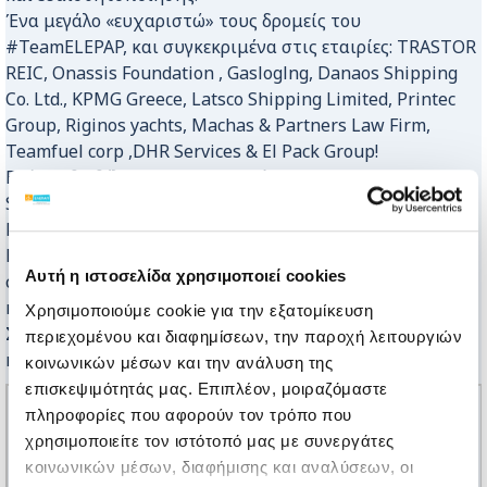
Ένα μεγάλο «ευχαριστώ» τους δρομείς του
#TeamELEPAP, και συγκεκριμένα στις εταιρίες: TRASTOR
REIC, Onassis Foundation , G
asloglng
, Danaos Shipping
Co. Ltd., KPMG Greece, Latsco Shipping Limited, Printec
Group, R
iginos yachts
, Machas & Partners Law Firm,
T
eamfuel corp
,DHR Services & El Pack Group!
Επίσης θα θέλαμε να ευχαριστήσουμε την P
romo
Solution
για το υπέροχο περίπτερό μας και την T
he
Newtons Laboratory
για τα υπέροχα δημιουργικά.
Είναι μεγάλη μας χαρά που βρίσκεστε στο πλευρό μας,
Αυτή η ιστοσελίδα χρησιμοποιεί cookies
σε κάθε διαδρομή που καλούμαστε να διανύσουμε
καθημερινά, για τα παιδιά με αναπηρία.
Χρησιμοποιούμε cookie για την εξατομίκευση
Σας αξίζει το χρυσό μετάλλιο για την προσφορά αγάπης
περιεχομένου και διαφημίσεων, την παροχή λειτουργιών
και στήριξης προς στα Γενναία μας Παιδιά.
κοινωνικών μέσων και την ανάλυση της
επισκεψιμότητάς μας. Επιπλέον, μοιραζόμαστε
πληροφορίες που αφορούν τον τρόπο που
χρησιμοποιείτε τον ιστότοπό μας με συνεργάτες
κοινωνικών μέσων, διαφήμισης και αναλύσεων, οι