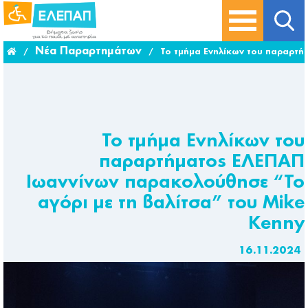
Νέα Παραρτημάτων
/
/
Το τμήμα Ενηλίκων του παραρτή
Το τμήμα Ενηλίκων του
παραρτήματος ΕΛΕΠΑΠ
Ιωαννίνων παρακολούθησε “Το
αγόρι με τη βαλίτσα” του Μike
Kenny
16.11.2024