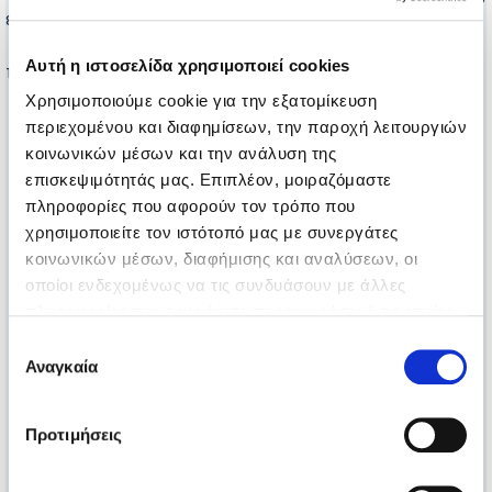
έκαναν κοινωνούς στο ταξίδι του Ναζ!
Μετά την παράσταση ακολούθησε επίσκεψη σε καφέ της
Αυτή η ιστοσελίδα χρησιμοποιεί cookies
πόλης.
Χρησιμοποιούμε cookie για την εξατομίκευση
περιεχομένου και διαφημίσεων, την παροχή λειτουργιών
κοινωνικών μέσων και την ανάλυση της
επισκεψιμότητάς μας. Επιπλέον, μοιραζόμαστε
πληροφορίες που αφορούν τον τρόπο που
χρησιμοποιείτε τον ιστότοπό μας με συνεργάτες
κοινωνικών μέσων, διαφήμισης και αναλύσεων, οι
οποίοι ενδεχομένως να τις συνδυάσουν με άλλες
πληροφορίες που τους έχετε παραχωρήσει ή τις οποίες
έχουν συλλέξει σε σχέση με την από μέρους σας χρήση
Επιλογή
των υπηρεσιών τους.
Αναγκαία
συγκατάθεσης
Προτιμήσεις