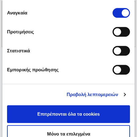
έχουν συλλέξει σε σχέση με την από μέρους σας χρήση
Επιλογή
των υπηρεσιών τους.
Αναγκαία
συγκατάθεσης
Προτιμήσεις
Στατιστικά
Εμπορικής προώθησης
Προβολή λεπτομερειών
Επιτρέπονται όλα τα cookies
Μόνο τα επιλεγμένα