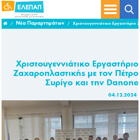
Νέα Παραρτημάτων
/
/
Χριστουγεννιάτικο Εργαστήριο Ζ
Χριστουγεννιάτικο Εργαστήριο
Ζαχαροπλαστικής με τον Πέτρο
Συρίγο και την Danone
04.12.2024