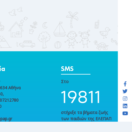
ία
SMS
ν
Στο
1634 Αθήνα
0,
107212780
0
στήριξε τα βήματα ζωής
pap.gr
των παιδιών της ΕΛΕΠΑΠ
με ενα SMS αγάπης.
Χρέωση από σταθερό €2,60 ανά