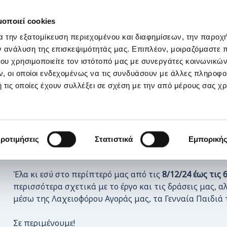
ΣΤΗΡΙΞΕ ΜΑΣ
OI ΔΡΑΣΕΙΣ ΜΑΣ
ΕΠΙΚΟΙΝΩΝΙΑ
E-s
μοποιεί cookies
α την εξατομίκευση περιεχομένου και διαφημίσεων, την παροχ
τουγεννιάτικο Χωριό στο Πεδίον του Άρεως
ν ανάλυση της επισκεψιμότητάς μας. Επιπλέον, μοιραζόμαστε 
ου χρησιμοποιείτε τον ιστότοπό μας με συνεργάτες κοινωνικώ
, οι οποίοι ενδεχομένως να τις συνδυάσουν με άλλες πληροφο
 τις οποίες έχουν συλλέξει σε σχέση με την από μέρους σας χ
Φέτος τα Χριστούγεννα, θα μας βρεις στο Protergia Χρ
ροτιμήσεις
Στατιστικά
Εμπορική
στο Πεδίον του Άρεως!
Έλα κι εσύ στο περίπτερό μας από τις
8/12/24 έως τις 
περισσότερα σχετικά με το έργο και τις δράσεις μας, αλ
μέσω της Λαχειοφόρου Αγοράς μας, τα Γενναία Παιδιά
Σε περιμένουμε!