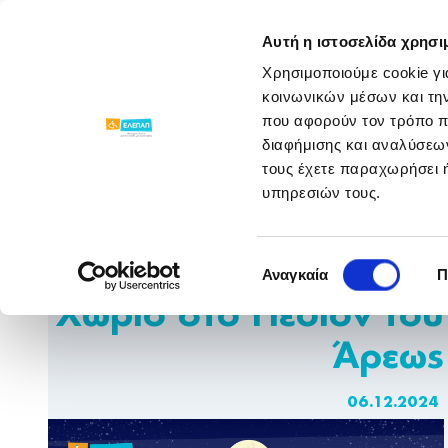
ΓΝΩΡΙΣΕ ΜΑΣ
ΠΡΟΓΡΑΜΜΑΤΑ
Αυτή η ιστοσελίδα χρησι
Χρησιμοποιούμε cookie γι
Νέα Παραρτημάτων
/
/
Η ΕΛΕΠΑΠ στο Χρισ
κοινωνικών μέσων και τη
που αφορούν τον τρόπο π
διαφήμισης και αναλύσεων
τους έχετε παραχωρήσει ή
υπηρεσιών τους.
Η ΕΛΕΠΑΠ στο
Επιλογή
Χριστουγεννιάτικο
Αναγκαία
Π
συγκατάθεσης
Χωριό στο Πεδίον του
Άρεως
06.12.2024