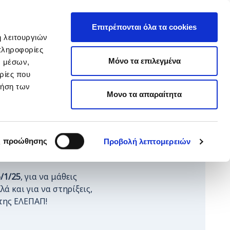
EΛ
hop ARTεμείς
ΕΝ
Επιτρέπονται όλα τα cookies
ή λειτουργιών
πληροφορίες
ΥΙΟΘΕΣΙΑ
ΚΑΝΕ ΔΩΡΕΑ
Μόνο τα επιλεγμένα
ν μέσων,
ρίες που
ρήση των
Μονο τα απαραίτητα
ιστουγεννιάτικο Χωριό,
ς προώθησης
Προβολή λεπτομερειών
6/1/25
, για να μάθεις
λά και για να στηρίξεις,
 της ΕΛΕΠΑΠ!