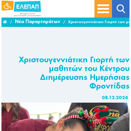
Νέα Παραρτημάτων
/
/
Χριστουγεννιάτικη Γιορτή των μ
Χριστουγεννιάτικη Γιορτή των
μαθητών του Κέντρου
Διημέρευσης Ημερήσιας
Φροντίδας
08.12.2024