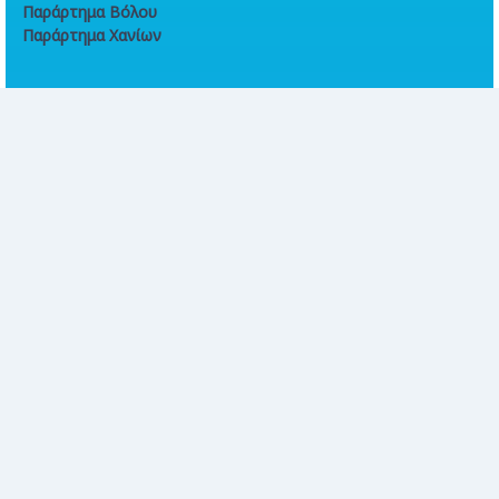
Παράρτημα Βόλου
Παράρτημα Χανίων
Online συναλλαγές