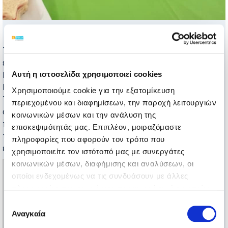
Την Τετάρτη 18 Δεκεμβρίου Πραγματοποιήθηκε στις
εγκαταστάσεις της
Elepap Volou
η Χριστουγεννιάτικη
Γιορτή των μαθητών του Κέντρου Διημέρευσης
Αυτή η ιστοσελίδα χρησιμοποιεί cookies
Ημερήσιας Φροντίδας.
Χρησιμοποιούμε cookie για την εξατομίκευση
Τα παιδιά παρουσίασαν το θεατρικό δρώμενο ” Ο
περιεχομένου και διαφημίσεων, την παροχή λειτουργιών
σκούφος του Αϊ Βασίλη” και στη συνέχεια έβαλαν τις
κοινωνικών μέσων και την ανάλυση της
ποδιές τους και έγιναν μικροί ΣΕΦ . Με την καθοδήγηση
επισκεψιμότητάς μας. Επιπλέον, μοιραζόμαστε
των έμπειρων ΣΕΦ και σπουδαστών του ΙΕΚ ΔΗΜΗΤΡΑ
πληροφορίες που αφορούν τον τρόπο που
έφτιαξαν υπέροχα Χριστουγεννιάτικα Εδέσματα.
χρησιμοποιείτε τον ιστότοπό μας με συνεργάτες
κοινωνικών μέσων, διαφήμισης και αναλύσεων, οι
οποίοι ενδεχομένως να τις συνδυάσουν με άλλες
πληροφορίες που τους έχετε παραχωρήσει ή τις οποίες
έχουν συλλέξει σε σχέση με την από μέρους σας χρήση
Επιλογή
των υπηρεσιών τους.
Αναγκαία
συγκατάθεσης