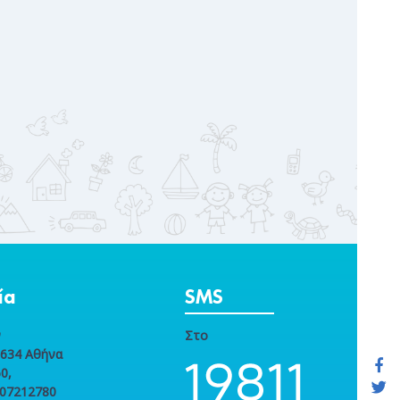
ία
SMS
ν
Στο
1634 Αθήνα
0,
107212780