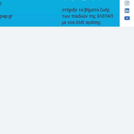
0
στήριξε τα βήματα ζωής
pap.gr
των παιδιών της ΕΛΕΠΑΠ
με ενα SMS αγάπης.
Χρέωση από σταθερό €2,60 ανά
κλήση. Χρέωση από κινητό €2,73
ανά κλήση και ανά SMS,
συμπεριλαμβανομένων ΦΠΑ &
τέλους κινητής τηλεφωνίας,
όπου ισχύει. Γραμμή παραπόνων
214 214 8020