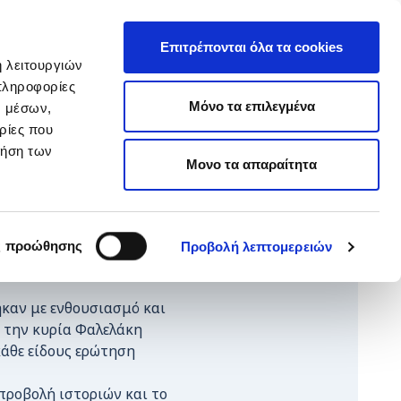
EΛ
hop ARTεμείς
ΕΝ
Επιτρέπονται όλα τα cookies
ή λειτουργιών
πληροφορίες
ΥΙΟΘΕΣΙΑ
ΚΑΝΕ ΔΩΡΕΑ
Μόνο τα επιλεγμένα
ν μέσων,
ρίες που
ρήση των
Μονο τα απαραίτητα
αγωγείου Χανίων η
ς προώθησης
Προβολή λεπτομερειών
 μικρούς μαθητές για
ηκαν με ενθουσιασμό και
ι την κυρία Φαλελάκη
κάθε είδους ερώτηση
προβολή ιστοριών και το