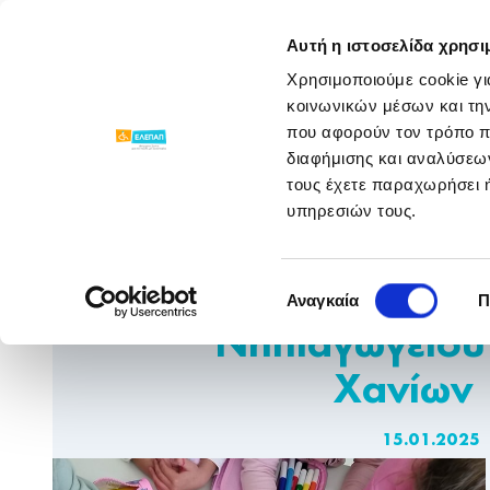
ΓΝΩΡΙΣΕ ΜΑΣ
ΠΡΟΓΡΑΜΜΑΤΑ
Αυτή η ιστοσελίδα χρησι
Χρησιμοποιούμε cookie γι
Νέα Παραρτημάτων
/
/
Χανίων
/
Βιωματι
κοινωνικών μέσων και τη
που αφορούν τον τρόπο π
διαφήμισης και αναλύσεων
τους έχετε παραχωρήσει ή
υπηρεσιών τους.
Βιωματικό Παιχνίδι με
Επιλογή
τα Παιδιά του12ου
Αναγκαία
Π
συγκατάθεσης
Νηπιαγωγείου
Χανίων
15.01.2025