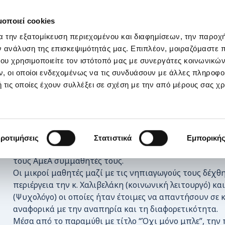
ΣΤΗΡΙΞΕ ΜΑΣ
OI ΔΡΑΣΕΙΣ ΜΑΣ
ΕΠΙΚΟΙΝΩΝΙΑ
E-s
μοποιεί cookies
α την εξατομίκευση περιεχομένου και διαφημίσεων, την παροχ
κό Παιχνίδι με τα Παιδιά του12ου Νηπιαγωγείου Χανίων
ν ανάλυση της επισκεψιμότητάς μας. Επιπλέον, μοιραζόμαστε 
ου χρησιμοποιείτε τον ιστότοπό μας με συνεργάτες κοινωνικώ
, οι οποίοι ενδεχομένως να τις συνδυάσουν με άλλες πληροφο
 τις οποίες έχουν συλλέξει σε σχέση με την από μέρους σας χ
Μετά από πρόσκληση των Νηπιαγωγών του 12ου Νηπι
ροτιμήσεις
Στατιστικά
Εμπορική
ομάδα μας βρέθηκε εκεί με στόχο να μιλήσουν με τους
τους ΑμεΑ συμμαθητές τους.
Οι μικροί μαθητές μαζί με τις νηπιαγωγούς τους δέχθ
περιέργεια την κ. Χαλιβελάκη (κοινωνική λειτουργό) κα
(Ψυχολόγο) οι οποίες ήταν έτοιμες να απαντήσουν σε 
αναφορικά με την αναπηρία και τη διαφορετικότητα.
Μέσα από το παραμύθι με τίτλο “Όχι μόνο μπλε”, την 