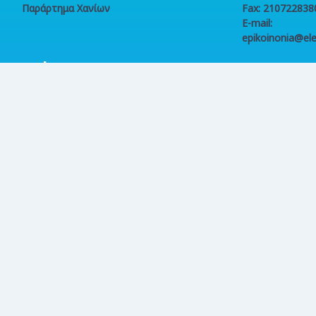
Παράρτημα Χανίων
Fax: 210722838
E-mail:
epikoinonia@ele
Online
συναλλαγές
ΠΟΛΙΤΙΚΗ ΑΠΟΡΡΗΤΟΥ
|
ΔΙΑΧΕΙΡΙΣΗ COOKIES