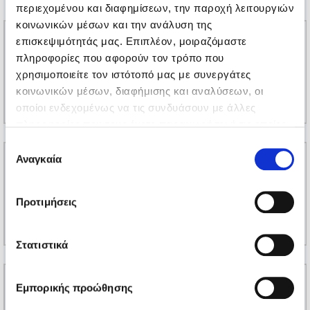
περιεχομένου και διαφημίσεων, την παροχή λειτουργιών
κοινωνικών μέσων και την ανάλυση της
επισκεψιμότητάς μας. Επιπλέον, μοιραζόμαστε
πληροφορίες που αφορούν τον τρόπο που
χρησιμοποιείτε τον ιστότοπό μας με συνεργάτες
κοινωνικών μέσων, διαφήμισης και αναλύσεων, οι
οποίοι ενδεχομένως να τις συνδυάσουν με άλλες
πληροφορίες που τους έχετε παραχωρήσει ή τις οποίες
έχουν συλλέξει σε σχέση με την από μέρους σας χρήση
Επιλογή
των υπηρεσιών τους.
Αναγκαία
συγκατάθεσης
Προτιμήσεις
Στατιστικά
Εμπορικής προώθησης