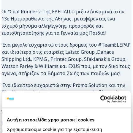
Οι “Cool Runners” της ΕΛΕΠΑΠ έτρεξαν δυναμικά στον
13ο Ημιμαραθώνιο της Αθήνας, μεταφέροντας ένα
ισχυρό μήνυμα αλληλεγγύης, προσφοράς και
ευαισθητοποίησης για τα Γενναία μας Παιδιά!
Ένα μεγάλο ευχαριστώ στους δρομείς του #TeamELEPAP
και ιδιαίτερα στις εταιρείες Latsco Group ,Danaos
Shipping Ltd., KPMG , Printec Group, Sfakianakis Group,
Watson Farley & Williams και EXUS που, με τον δικό τους
αγώνα, στήριξαν τα Βήματα Ζωής των παιδιών μας!
Ένα ιδιαίτερο ευχαριστώ στην Promo Solution και την
The Newtons Laboratory για την υποστήριξή τους!
Ευχαριστούμε θερμά και τους Ωραίους μας Εθελοντές
για την πολύτιμη βοήθειά τους!
Αυτή η ιστοσελίδα χρησιμοποιεί cookies
Είναι μεγάλη μας χαρά που βρίσκεστε στο πλευρό μας
Χρησιμοποιούμε cookie για την εξατομίκευση
και σας ευχαριστούμε όλους από καρδιάς!