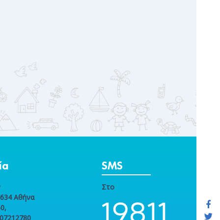
ία
SMS
ν
Στο
1634 Αθήνα
0,
107212780