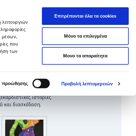
EΛ
hop ARTεμείς
ΕΝ
Επιτρέπονται όλα τα cookies
ή λειτουργιών
πληροφορίες
ΥΙΟΘΕΣΙΑ
ΚΑΝΕ ΔΩΡΕΑ
Μόνο τα επιλεγμένα
ν μέσων,
ρίες που
ρήση των
Μονο τα απαραίτητα
πό τον αγαπημένο μας
ς προώθησης
Προβολή λεπτομερειών
ίνοντας ζωή στους ήρωες
εκαρδιστικές ιστορίες
ά και διασκέδαση.