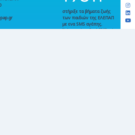
0
στήριξε τα βήματα ζωής
pap.gr
των παιδιών της ΕΛΕΠΑΠ
με ενα SMS αγάπης.
Χρέωση από σταθερό €2,60 ανά
κλήση. Χρέωση από κινητό €2,73
ανά κλήση και ανά SMS,
συμπεριλαμβανομένων ΦΠΑ &
τέλους κινητής τηλεφωνίας,
όπου ισχύει. Γραμμή παραπόνων
214 214 8020