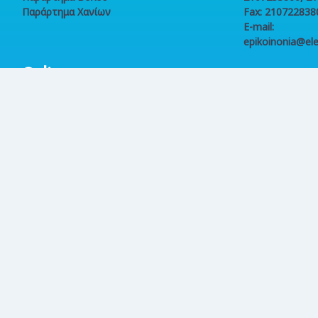
Παράρτημα Χανίων
Fax: 210722838
E-mail:
epikoinonia@ele
Online
συναλλαγές