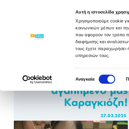
ΓΝΩΡΙΣΕ ΜΑΣ
ΠΡΟΓΡΑΜΜΑΤΑ
Αυτή η ιστοσελίδα χρησι
Χρησιμοποιούμε cookie γι
Νέα Παραρτημάτων
/
/
Παγκόσμια Ημέρα 
κοινωνικών μέσων και τη
που αφορούν τον τρόπο π
διαφήμισης και αναλύσεων
τους έχετε παραχωρήσει ή
υπηρεσιών τους.
Παγκόσμια Ημέρα
Επιλογή
Θεάτρου με τον
Αναγκαία
Π
συγκατάθεσης
αγαπημένο μας
Καραγκιόζη!
27.03.2025