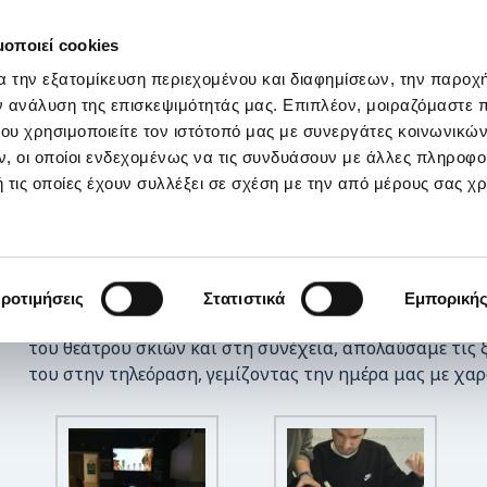
ΣΤΗΡΙΞΕ ΜΑΣ
OI ΔΡΑΣΕΙΣ ΜΑΣ
ΕΠΙΚΟΙΝΩΝΙΑ
E-s
μοποιεί cookies
α την εξατομίκευση περιεχομένου και διαφημίσεων, την παροχ
Θεάτρου με τον αγαπημένο μας Καραγκιόζη!
ν ανάλυση της επισκεψιμότητάς μας. Επιπλέον, μοιραζόμαστε 
ου χρησιμοποιείτε τον ιστότοπό μας με συνεργάτες κοινωνικώ
, οι οποίοι ενδεχομένως να τις συνδυάσουν με άλλες πληροφο
 τις οποίες έχουν συλλέξει σε σχέση με την από μέρους σας χ
Για την Παγκόσμια Ημέρα Θεάτρου, εμπνευστήκαμε α
ροτιμήσεις
Στατιστικά
Εμπορική
Καραγκιόζη! Δημιουργήσαμε τις δικές μας φιγούρες, δ
του θεάτρου σκιών και στη συνέχεια, απολαύσαμε τις ξ
του στην τηλεόραση, γεμίζοντας την ημέρα μας με χαρ