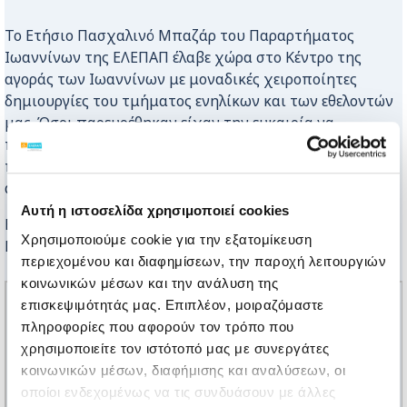
Το Ετήσιο Πασχαλινό Μπαζάρ του Παραρτήματος
Ιωαννίνων της ΕΛΕΠΑΠ έλαβε χώρα στο Κέντρο της
αγοράς των Ιωαννίνων με μοναδικές χειροποίητες
δημιουργίες του τμήματος ενηλίκων και των εθελοντών
μας. Όσοι παρευρέθηκαν είχαν την ευκαιρία να
πραγματοποιήσουν τις Πασχαλινές αγορές τους και
παράλληλα να στηρίξουν τα Γενναία μας Παιδιά με
αναπηρία.
Αυτή η ιστοσελίδα χρησιμοποιεί cookies
Ευχαριστούμε που και φέτος ο κόσμος αγκάλιασε το
Χρησιμοποιούμε cookie για την εξατομίκευση
Μπαζάρ μας!
περιεχομένου και διαφημίσεων, την παροχή λειτουργιών
κοινωνικών μέσων και την ανάλυση της
επισκεψιμότητάς μας. Επιπλέον, μοιραζόμαστε
πληροφορίες που αφορούν τον τρόπο που
χρησιμοποιείτε τον ιστότοπό μας με συνεργάτες
κοινωνικών μέσων, διαφήμισης και αναλύσεων, οι
οποίοι ενδεχομένως να τις συνδυάσουν με άλλες