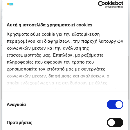
Μαθητές και εκπαιδευτικοί σχολείων αλλά και σχολών
επαγγελματικής κατάρτισης επισκέφθηκαν τις
εγκαταστάσεις του παραρτήματος, ενημερώθηκαν από
την κοινωνική υπηρεσία για την αναπηρία και το έργο
Αυτή η ιστοσελίδα χρησιμοποιεί cookies
της ΕΛΕΠΑΠ, ξεναγήθηκαν χώρους μας και γνώρισαν
Χρησιμοποιούμε cookie για την εξατομίκευση
τους μαθητές των τμημάτων της πρώιμης παρέμβασης
περιεχομένου και διαφημίσεων, την παροχή λειτουργιών
(ΚΔΗΦ).
κοινωνικών μέσων και την ανάλυση της
επισκεψιμότητάς μας. Επιπλέον, μοιραζόμαστε
πληροφορίες που αφορούν τον τρόπο που
χρησιμοποιείτε τον ιστότοπό μας με συνεργάτες
κοινωνικών μέσων, διαφήμισης και αναλύσεων, οι
οποίοι ενδεχομένως να τις συνδυάσουν με άλλες
πληροφορίες που τους έχετε παραχωρήσει ή τις οποίες
έχουν συλλέξει σε σχέση με την από μέρους σας χρήση
Επιλογή
των υπηρεσιών τους.
Αναγκαία
συγκατάθεσης
Προτιμήσεις