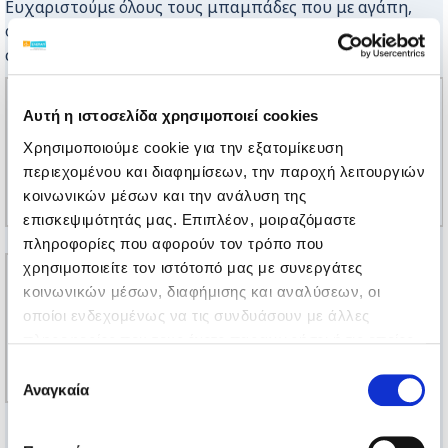
Ευχαριστούμε όλους τους μπαμπάδες που με αγάπη,
φροντίδα και υπομονή βρίσκονται καθημερινά δίπλα
στα παιδιά τους.
Αυτή η ιστοσελίδα χρησιμοποιεί cookies
Χρησιμοποιούμε cookie για την εξατομίκευση
περιεχομένου και διαφημίσεων, την παροχή λειτουργιών
κοινωνικών μέσων και την ανάλυση της
επισκεψιμότητάς μας. Επιπλέον, μοιραζόμαστε
πληροφορίες που αφορούν τον τρόπο που
χρησιμοποιείτε τον ιστότοπό μας με συνεργάτες
κοινωνικών μέσων, διαφήμισης και αναλύσεων, οι
οποίοι ενδεχομένως να τις συνδυάσουν με άλλες
πληροφορίες που τους έχετε παραχωρήσει ή τις οποίες
έχουν συλλέξει σε σχέση με την από μέρους σας χρήση
Επιλογή
των υπηρεσιών τους.
Αναγκαία
συγκατάθεσης