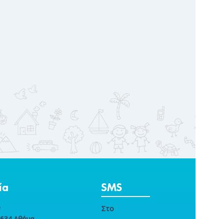
ία
SMS
ν
Στο
1634 Αθήνα