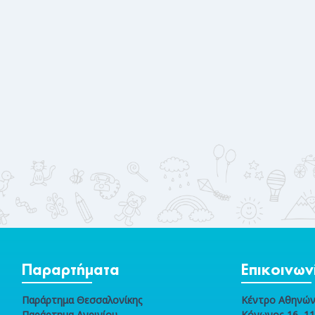
Παραρτήματα
Επικοινων
Παράρτημα Θεσσαλονίκης
Κέντρο Αθηνώ
Παράρτημα Αγρινίου
Κόνωνος 16, 1