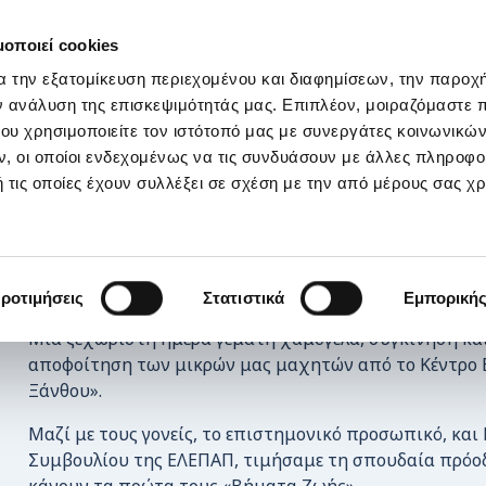
ΣΤΗΡΙΞΕ ΜΑΣ
OI ΔΡΑΣΕΙΣ ΜΑΣ
ΕΠΙΚΟΙΝΩΝΙΑ
E-s
μοποιεί cookies
α την εξατομίκευση περιεχομένου και διαφημίσεων, την παροχ
ς των Γενναίων Βρεφών της ΕΛΕΠΑΠ
ν ανάλυση της επισκεψιμότητάς μας. Επιπλέον, μοιραζόμαστε 
ου χρησιμοποιείτε τον ιστότοπό μας με συνεργάτες κοινωνικώ
, οι οποίοι ενδεχομένως να τις συνδυάσουν με άλλες πληροφο
 τις οποίες έχουν συλλέξει σε σχέση με την από μέρους σας χ
Τα Γενναία μας Βρεφάκια αποφοίτησαν!
ροτιμήσεις
Στατιστικά
Εμπορική
Μια ξεχωριστή ημέρα γεμάτη χαμόγελα, συγκίνηση κα
αποφοίτηση των μικρών μας μαχητών από το Κέντρο
Ξάνθου».
Μαζί με τους γονείς, το επιστημονικό προσωπικό, και
Συμβουλίου της ΕΛΕΠΑΠ, τιμήσαμε τη σπουδαία πρόο