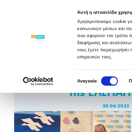
ΓΝΩΡΙΣΕ ΜΑΣ
ΠΡΟΓΡΑΜΜΑΤΑ
Αυτή η ιστοσελίδα χρησι
Χρησιμοποιούμε cookie γι
Νέα Παραρτημάτων
/
/
Γιορτή Αποφοίτηση
κοινωνικών μέσων και τη
που αφορούν τον τρόπο π
διαφήμισης και αναλύσεων
τους έχετε παραχωρήσει ή
υπηρεσιών τους.
Γιορτή Αποφοίτησης
Επιλογή
των Γενναίων Βρεφών
Αναγκαία
Π
συγκατάθεσης
της ΕΛΕΠΑΠ
30.06.2025