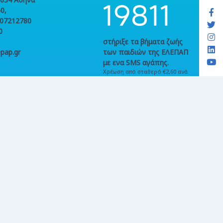
0,
107212780
0
στήριξε τα βήματα ζωής
pap.gr
των παιδιών της ΕΛΕΠΑΠ
με ενα SMS αγάπης.
Χρέωση από σταθερό €2,60 ανά
κλήση. Χρέωση από κινητό €2,73
ανά κλήση και ανά SMS,
συμπεριλαμβανομένων ΦΠΑ &
τέλους κινητής τηλεφωνίας,
όπου ισχύει. Γραμμή παραπόνων
214 214 8020