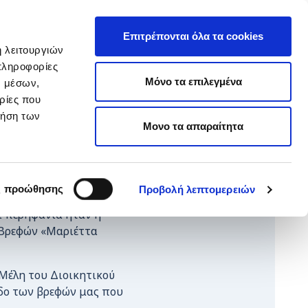
EΛ
hop ARTεμείς
ΕΝ
Επιτρέπονται όλα τα cookies
ή λειτουργιών
πληροφορίες
ΥΙΟΘΕΣΙΑ
ΚΑΝΕ ΔΩΡΕΑ
Μόνο τα επιλεγμένα
ν μέσων,
ρίες που
ρήση των
Μονο τα απαραίτητα
ς προώθησης
Προβολή λεπτομερειών
ι περηφάνια ήταν η
 Βρεφών «Μαριέττα
 Μέλη του Διοικητικού
δο των βρεφών μας που