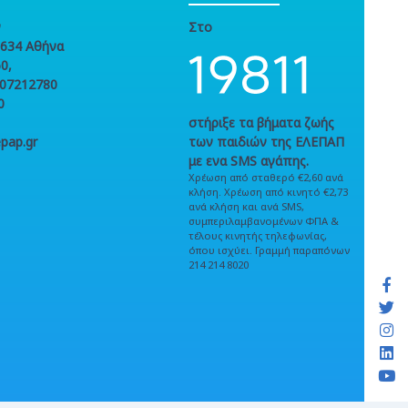
ν
Στο
1634 Αθήνα
0,
107212780
0
στήριξε τα βήματα ζωής
pap.gr
των παιδιών της ΕΛΕΠΑΠ
με ενα SMS αγάπης.
Χρέωση από σταθερό €2,60 ανά
κλήση. Χρέωση από κινητό €2,73
ανά κλήση και ανά SMS,
συμπεριλαμβανομένων ΦΠΑ &
τέλους κινητής τηλεφωνίας,
όπου ισχύει. Γραμμή παραπόνων
214 214 8020