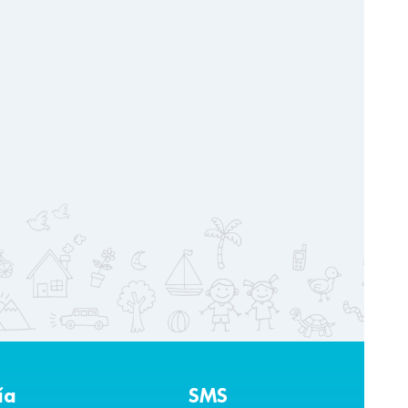
ία
SMS