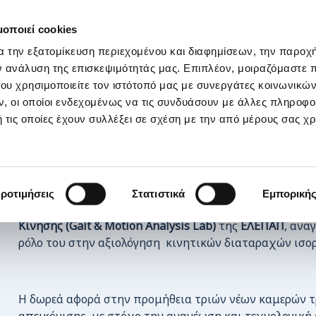
ΣΤΗΡΙΞΕ ΜΑΣ
OI ΔΡΑΣΕΙΣ ΜΑΣ
ΕΠΙΚΟΙΝΩΝΙΑ
E-s
μοποιεί cookies
α την εξατομίκευση περιεχομένου και διαφημίσεων, την παροχ
ς Novibet στηρίζει το πρωτοποριακό Gait & Motion Analysis
ν ανάλυση της επισκεψιμότητάς μας. Επιπλέον, μοιραζόμαστε 
ου χρησιμοποιείτε τον ιστότοπό μας με συνεργάτες κοινωνικώ
, οι οποίοι ενδεχομένως να τις συνδυάσουν με άλλες πληροφο
 τις οποίες έχουν συλλέξει σε σχέση με την από μέρους σας χ
Η Novibet, στο πλαίσιο του προγράμματος Εταιρικής 
ροτιμήσεις
Στατιστικά
Εμπορική
Giant Heart
, υποστηρίζει το υπερσύγχρονο
Εργαστήριο
Κίνησης (Gait & Motion Analysis Lab)
της
ΕΛΕΠΑΠ
, ανα
ρόλο του στην αξιολόγηση κινητικών διαταραχών ισορ
Η δωρεά αφορά στην προμήθεια τριών νέων καμερών 