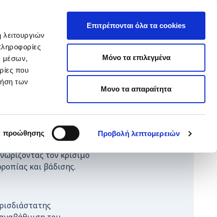
EΛ
hop ARTεμείς
ΕΝ
Επιτρέπονται όλα τα cookies
ή λειτουργιών
 Lab της ΕΛΕΠΑΠ
πληροφορίες
ΥΙΟΘΕΣΙΑ
ΚΑΝΕ ΔΩΡΕΑ
Μόνο τα επιλεγμένα
ν μέσων,
ρίες που
ρήση των
Μονο τα απαραίτητα
Κοινωνικής Ευθύνης
ς προώθησης
Προβολή λεπτομερειών
 Ανάλυσης Βάδισης και
γνωρίζοντας τον κρίσιμο
ροπίας και βάδισης.
τρισδιάστατης