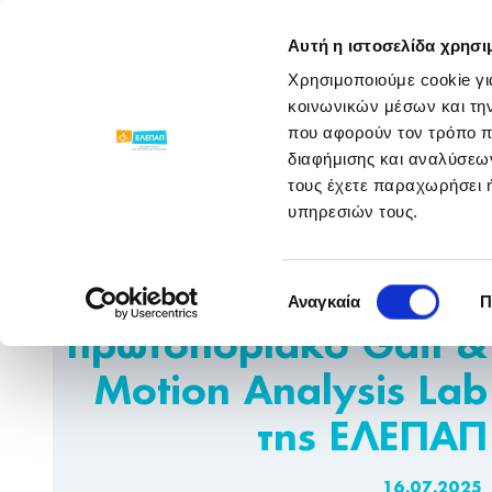
ΓΝΩΡΙΣΕ ΜΑΣ
ΠΡΟΓΡΑΜΜΑΤΑ
Αυτή η ιστοσελίδα χρησι
Χρησιμοποιούμε cookie γι
Νέα Παραρτημάτων
/
/
To Giant Heart τη
κοινωνικών μέσων και τη
που αφορούν τον τρόπο π
διαφήμισης και αναλύσεων
τους έχετε παραχωρήσει ή
υπηρεσιών τους.
To Giant Heart της
Επιλογή
Novibet στηρίζει το
Αναγκαία
Π
συγκατάθεσης
πρωτοποριακό Gait &
Motion Analysis Lab
της ΕΛΕΠΑΠ
16.07.2025