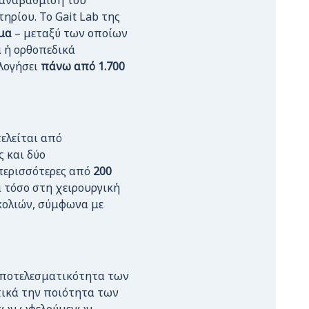
 αναβάθμιση του
ηρίου. Το Gait Lab της
μα
– μεταξύ των οποίων
ά ή ορθοπεδικά
ολογήσει
πάνω από 1.700
ελείται από
ς και δύο
περισσότερες από
200
 τόσο στη χειρουργική
κολιών, σύμφωνα με
 αποτελεσματικότητα των
ικά την ποιότητα των