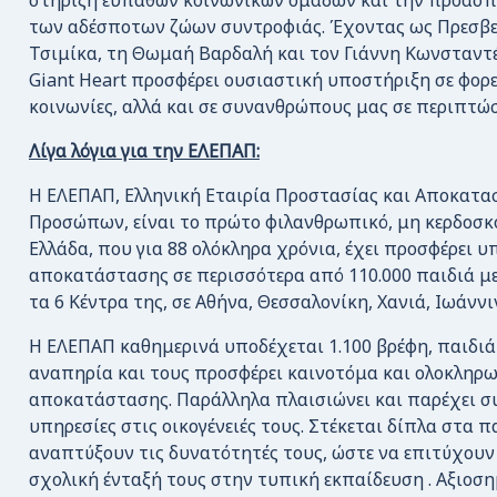
στήριξη ευπαθών κοινωνικών ομάδων και την προάσ
των αδέσποτων ζώων συντροφιάς. Έχοντας ως Πρεσβε
Τσιμίκα, τη Θωμαή Βαρδαλή και τον Γιάννη Κωνσταντ
Giant Heart προσφέρει ουσιαστική υποστήριξη σε φορε
κοινωνίες, αλλά και σε συνανθρώπους μας σε περιπτώ
Λίγα λόγια για την ΕΛΕΠΑΠ:
Η ΕΛΕΠΑΠ, Ελληνική Εταιρία Προστασίας και Αποκατ
Προσώπων, είναι το πρώτο φιλανθρωπικό, μη κερδοσκ
Ελλάδα, που για 88 ολόκληρα χρόνια, έχει προσφέρει υ
αποκατάστασης σε περισσότερα από 110.000 παιδιά με
τα 6 Κέντρα της, σε Αθήνα, Θεσσαλονίκη, Χανιά, Ιωάννιν
Η ΕΛΕΠΑΠ καθημερινά υποδέχεται 1.100 βρέφη, παιδιά 
αναπηρία και τους προσφέρει καινοτόμα και ολοκλη
αποκατάστασης. Παράλληλα πλαισιώνει και παρέχει σ
υπηρεσίες στις οικογένειές τους. Στέκεται δίπλα στα π
αναπτύξουν τις δυνατότητές τους, ώστε να επιτύχουν
σχολική ένταξή τους στην τυπική εκπαίδευση . Αξιοσημ