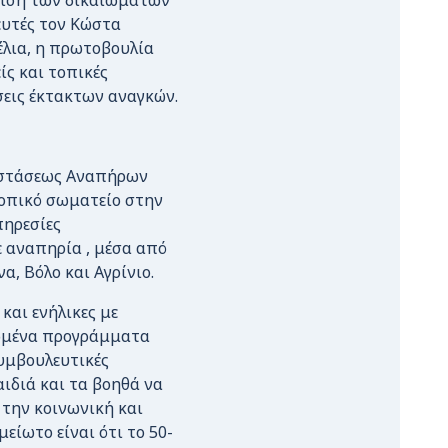
πιση των δικαιωμάτων
υτές τον Κώστα
έλια, η πρωτοβουλία
ίς και τοπικές
σεις έκτακτων αναγκών.
αστάσεως Αναπήρων
οπικό σωματείο στην
πηρεσίες
 αναπηρία , μέσα από
α, Βόλο και Αγρίνιο.
και ενήλικες με
ρωμένα προγράμματα
υμβουλευτικές
αιδιά και τα βοηθά να
 την κοινωνική και
είωτο είναι ότι το 50-