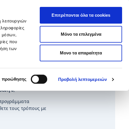
EΛ
hop ARTεμείς
ΕΝ
Επιτρέπονται όλα τα cookies
ή λειτουργιών
πληροφορίες
ΥΙΟΘΕΣΙΑ
ΚΑΝΕ ΔΩΡΕΑ
Μόνο τα επιλεγμένα
ν μέσων,
ρίες που
ρήση των
Μονο τα απαραίτητα
εση Θεσσαλονίκης
!
ς προώθησης
Προβολή λεπτομερειών
Θέση 6
,
α προγράμματα
ετε τους τρόπους με