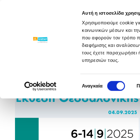
ΓΝΩΡΙΣΕ ΜΑΣ
ΠΡΟΓΡΑΜΜΑΤΑ
Αυτή η ιστοσελίδα χρησι
Χρησιμοποιούμε cookie γι
Νέα Παραρτημάτων
/
/
Η ΕΛΕΠΑΠ Συμμετέχ
κοινωνικών μέσων και τη
που αφορούν τον τρόπο π
διαφήμισης και αναλύσεων
τους έχετε παραχωρήσει ή
υπηρεσιών τους.
Η ΕΛΕΠΑΠ Συμμετέχει
Επιλογή
στην 89η Διεθνή
Αναγκαία
Π
συγκατάθεσης
Έκθεση Θεσσαλονίκης
04.09.2025