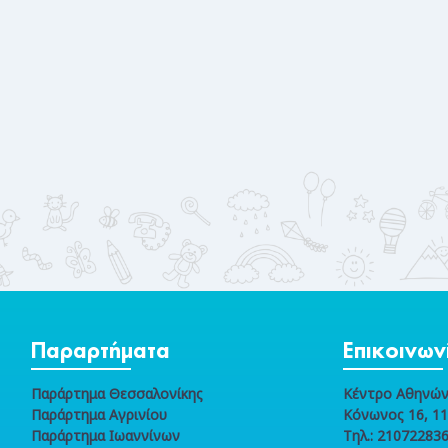
Παραρτήματα
Επικοινων
Παράρτημα Θεσσαλονίκης
Κέντρο Αθηνώ
Παράρτημα Αγρινίου
Κόνωνος 16, 1
Παράρτημα Ιωαννίνων
Τηλ.: 210722836