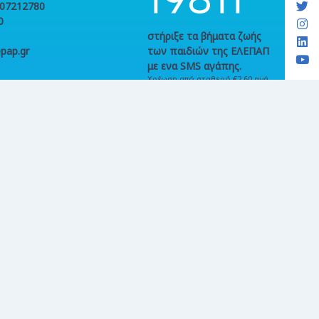
107212780
0
στήριξε τα βήματα ζωής
pap.gr
των παιδιών της ΕΛΕΠΑΠ
με ενα SMS αγάπης.
Χρέωση από σταθερό €2,60 ανά
κλήση. Χρέωση από κινητό €2,73
ανά κλήση και ανά SMS,
συμπεριλαμβανομένων ΦΠΑ &
τέλους κινητής τηλεφωνίας,
όπου ισχύει. Γραμμή παραπόνων
214 214 8020