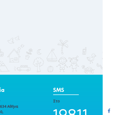
ία
SMS
ν
Στο
1634 Αθήνα
0,