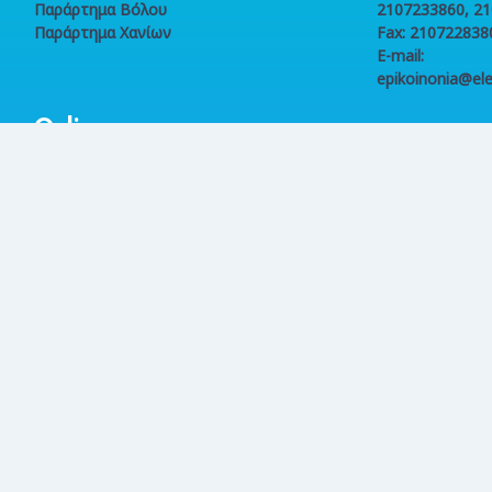
Παράρτημα Βόλου
2107233860, 2
Παράρτημα Χανίων
Fax: 210722838
E-mail:
epikoinonia@ele
Online
συναλλαγές