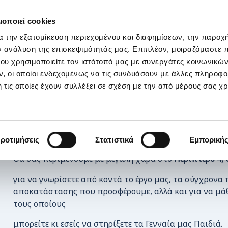
ΣΤΗΡΙΞΕ ΜΑΣ
OI ΔΡΑΣΕΙΣ ΜΑΣ
ΕΠΙΚΟΙΝΩΝΙΑ
E-s
μοποιεί cookies
α την εξατομίκευση περιεχομένου και διαφημίσεων, την παροχ
ει στην 89η Διεθνή Έκθεση Θεσσαλονίκης
ν ανάλυση της επισκεψιμότητάς μας. Επιπλέον, μοιραζόμαστε 
ου χρησιμοποιείτε τον ιστότοπό μας με συνεργάτες κοινωνικώ
, οι οποίοι ενδεχομένως να τις συνδυάσουν με άλλες πληροφο
 τις οποίες έχουν συλλέξει σε σχέση με την από μέρους σας χ
Η
ΕΛΕΠΑΠ
συμμετέχει και φέτος στην
89η Διεθνή Έκθ
ροτιμήσεις
Στατιστικά
Εμπορική
Θα σας περιμένουμε με μεγάλη χαρά στο
Περίπτερο 4, 
για να γνωρίσετε από κοντά το έργο μας, τα σύγχρον
αποκατάστασης που προσφέρουμε, αλλά και για να μάθ
τους οποίους
μπορείτε κι εσείς να στηρίξετε τα Γενναία μας Παιδιά.