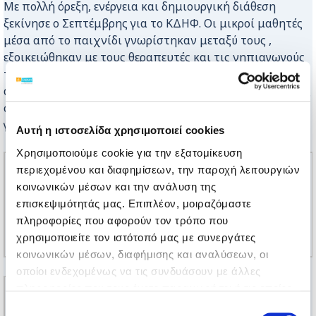
Με πολλή όρεξη, ενέργεια και δημιουργική διάθεση
ξεκίνησε ο Σεπτέμβρης για το ΚΔΗΦ. Οι μικροί μαθητές
μέσα από το παιχνίδι γνωρίστηκαν μεταξύ τους ,
εξοικειώθηκαν με τους θεραπευτές και τις νηπιαγωγούς
τους και έφτιαξαν τα πρώτα αναμνηστικά τους! Η
αγωνία και ο φόβος για το άγνωστο έδωσαν τη θέση τους
στο χαμόγελο και την όρεξη για νέα ερεθίσματα ενώ
γέμισαν το παράρτημα με γέλια!
Αυτή η ιστοσελίδα χρησιμοποιεί cookies
Χρησιμοποιούμε cookie για την εξατομίκευση
περιεχομένου και διαφημίσεων, την παροχή λειτουργιών
κοινωνικών μέσων και την ανάλυση της
επισκεψιμότητάς μας. Επιπλέον, μοιραζόμαστε
πληροφορίες που αφορούν τον τρόπο που
χρησιμοποιείτε τον ιστότοπό μας με συνεργάτες
κοινωνικών μέσων, διαφήμισης και αναλύσεων, οι
οποίοι ενδεχομένως να τις συνδυάσουν με άλλες
πληροφορίες που τους έχετε παραχωρήσει ή τις οποίες
έχουν συλλέξει σε σχέση με την από μέρους σας χρήση
Επιλογή