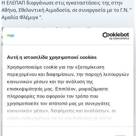
Η ΕΛΕΠΑΠ διοργάνωσε στις εγκαταστάσεις της στην
Αθήνα, Εθελοντική Αιμοδοσία, σε συνεργασία με το Γ.Ν. ”
Αμαλία Φλέμιγκ ”.
Ευχαριστούμε από καρδιάς όλες και όλους που
αγκάλιασαν την πρωτοβουλία μας και πρόσφεραν τη
δική τους πράξη αγάπης.
Αυτή η ιστοσελίδα χρησιμοποιεί cookies
Χρησιμοποιούμε cookie για την εξατομίκευση
περιεχομένου και διαφημίσεων, την παροχή λειτουργιών
κοινωνικών μέσων και την ανάλυση της
επισκεψιμότητάς μας. Επιπλέον, μοιραζόμαστε
πληροφορίες που αφορούν τον τρόπο που
χρησιμοποιείτε τον ιστότοπό μας με συνεργάτες
κοινωνικών μέσων, διαφήμισης και αναλύσεων, οι
οποίοι ενδεχομένως να τις συνδυάσουν με άλλες
πληροφορίες που τους έχετε παραχωρήσει ή τις οποίες
έχουν συλλέξει σε σχέση με την από μέρους σας χρήση
Επιλογή