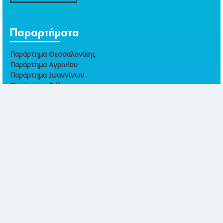
Παραρτήματα
Παράρτημα Θεσσαλονίκης
Παράρτημα Αγρινίου
Παράρτημα Ιωαννίνων
Παράρτημα Βόλου
Παράρτημα Χανίων
Online συναλλαγές