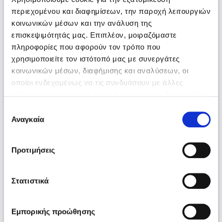
περιεχομένου και διαφημίσεων, την παροχή λειτουργιών
κοινωνικών μέσων και την ανάλυση της
επισκεψιμότητάς μας. Επιπλέον, μοιραζόμαστε
πληροφορίες που αφορούν τον τρόπο που
χρησιμοποιείτε τον ιστότοπό μας με συνεργάτες
κοινωνικών μέσων, διαφήμισης και αναλύσεων, οι
οποίοι ενδεχομένως να τις συνδυάσουν με άλλες
πληροφορίες που τους έχετε παραχωρήσει ή τις οποίες
έχουν συλλέξει σε σχέση με την από μέρους σας χρήση
Επιλογή
των υπηρεσιών τους.
Αναγκαία
συγκατάθεσης
Προτιμήσεις
Στατιστικά
Εμπορικής προώθησης