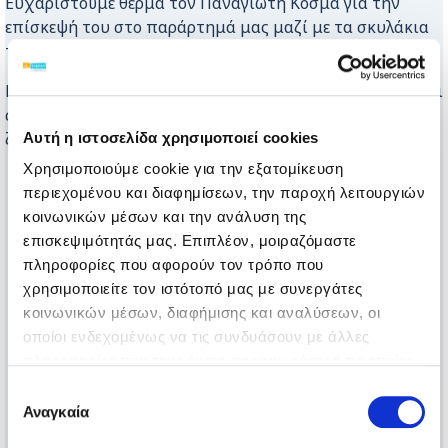
Ευχαριστούμε θερμά τον Παναγιώτη Κοσμά για την
επίσκεψ
ή του
στο παράρτημά μας μαζί με τα σκυλάκια
του.
Η
παρουσία τους πρόσφερ
ε
χαρά, χαμόγελα και παιχνίδι
στα Γενναία μας Παιδιά, γεμίζοντας το πρωινό μας με
ζεστασιά και όμορφες στιγμές.
Αυτή η ιστοσελίδα χρησιμοποιεί cookies
Χρησιμοποιούμε cookie για την εξατομίκευση
περιεχομένου και διαφημίσεων, την παροχή λειτουργιών
κοινωνικών μέσων και την ανάλυση της
επισκεψιμότητάς μας. Επιπλέον, μοιραζόμαστε
πληροφορίες που αφορούν τον τρόπο που
χρησιμοποιείτε τον ιστότοπό μας με συνεργάτες
κοινωνικών μέσων, διαφήμισης και αναλύσεων, οι
οποίοι ενδεχομένως να τις συνδυάσουν με άλλες
πληροφορίες που τους έχετε παραχωρήσει ή τις οποίες
έχουν συλλέξει σε σχέση με την από μέρους σας χρήση
Επιλογή
των υπηρεσιών τους.
Αναγκαία
συγκατάθεσης