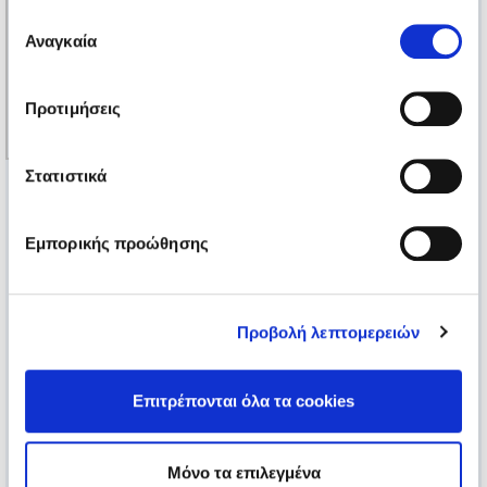
έχουν συλλέξει σε σχέση με την από μέρους σας χρήση
Επιλογή
των υπηρεσιών τους.
Αναγκαία
συγκατάθεσης
Προτιμήσεις
Στατιστικά
Εμπορικής προώθησης
Προβολή λεπτομερειών
Επιτρέπονται όλα τα cookies
Μόνο τα επιλεγμένα