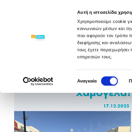
ΓΝΩΡΙΣΕ ΜΑΣ
ΠΡΟΓΡΑΜΜΑΤΑ
Αυτή η ιστοσελίδα χρησι
Χρησιμοποιούμε cookie γι
Νέα Παραρτημάτων
/
/
Χριστουγεννιάτικη
κοινωνικών μέσων και τη
που αφορούν τον τρόπο π
διαφήμισης και αναλύσεων
τους έχετε παραχωρήσει ή
υπηρεσιών τους.
Χριστουγεννιάτικη
Επιλογή
εκδρομή γεμάτη
Αναγκαία
Π
συγκατάθεσης
χαμόγελα!
17.12.2025