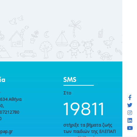
ία
SMS
ν
Στο
1634 Αθήνα
0,
107212780
0
στήριξε τα βήματα ζωής
pap.gr
των παιδιών της ΕΛΕΠΑΠ