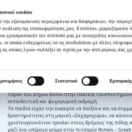
ΣΤΗΡΙΞΕ ΜΑΣ
OI ΔΡΑΣΕΙΣ ΜΑΣ
ΕΠΙΚΟΙΝΩΝΙΑ
E-s
μοποιεί cookies
α την εξατομίκευση περιεχομένου και διαφημίσεων, την παροχ
 εκδρομή γεμάτη χαμόγελα!
ν ανάλυση της επισκεψιμότητάς μας. Επιπλέον, μοιραζόμαστε 
ου χρησιμοποιείτε τον ιστότοπό μας με συνεργάτες κοινωνικώ
, οι οποίοι ενδεχομένως να τις συνδυάσουν με άλλες πληροφο
 τις οποίες έχουν συλλέξει σε σχέση με την από μέρους σας χ
Την Τετάρτη 17 Δεκεμβρίου 2025, τα παιδιά του ΚΔΗΦ,
ροτιμήσεις
Στατιστικά
Εμπορική
τους και την παιδαγωγό τους, επισκέφθηκαν το Θεματ
Πάρκο του Δήμου Βόλου στην Πλατεία Πανεπιστημίου,
εκπαιδευτική και ψυχαγωγική εκδρομή.
Τα παιδιά είχαν την ευκαιρία να παίξουν και να συμμ
δραστηριότητες στη μαγική «Ζαχαροχώρα», να κάνουν
χριστουγεννιάτικο τρενάκι στους δρόμους της πόλης 
μαζί ένα υπέροχο γεύμα στην πιτσαρία Romeo – Greek 