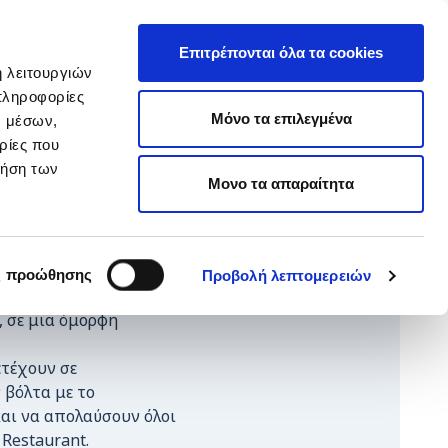
EΛ
hop ARTεμείς
ΕΝ
Επιτρέπονται όλα τα cookies
ή λειτουργιών
πληροφορίες
ΥΙΟΘΕΣΙΑ
ΚΑΝΕ ΔΩΡΕΑ
Μόνο τα επιλεγμένα
ν μέσων,
ρίες που
ρήση των
Μονο τα απαραίτητα
 μαζί με τους γονείς
ς προώθησης
Προβολή λεπτομερειών
ικό Χριστουγεννιάτικο
 σε μια όμορφη
ετέχουν σε
 βόλτα με το
και να απολαύσουν όλοι
Restaurant.