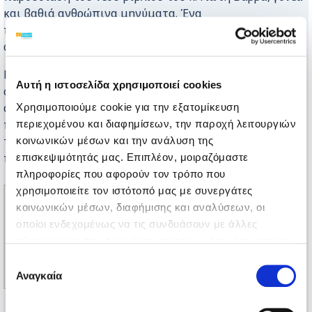
και βαθιά ανθρώπινα μηνύματα. Ένα
παραμύθι που δεν απευθύνεται μόνο στα παιδιά,
αλλά αγγίζει και τις καρδιές των μεγάλων.
Μέρος των εσόδων από το βιβλίο θα διατεθεί για τη
Αυτή η ιστοσελίδα χρησιμοποιεί cookies
στήριξη του έργου της ΕΛΕΠΑΠ Αγρινίου,
αποδεικνύοντας πως η τέχνη μπορεί να γίνει γέφυρα
Χρησιμοποιούμε cookie για την εξατομίκευση
προσφοράς, αγάπης και ελπίδας. Ευχαριστούμε θερμά
περιεχομένου και διαφημίσεων, την παροχή λειτουργιών
τον κ. Βάρρα για την στήριξη του έργου του
κοινωνικών μέσων και την ανάλυση της
παραρτήματος.
επισκεψιμότητάς μας. Επιπλέον, μοιραζόμαστε
πληροφορίες που αφορούν τον τρόπο που
χρησιμοποιείτε τον ιστότοπό μας με συνεργάτες
κοινωνικών μέσων, διαφήμισης και αναλύσεων, οι
οποίοι ενδεχομένως να τις συνδυάσουν με άλλες
πληροφορίες που τους έχετε παραχωρήσει ή τις οποίες
έχουν συλλέξει σε σχέση με την από μέρους σας χρήση
Επιλογή
των υπηρεσιών τους.
Αναγκαία
συγκατάθεσης