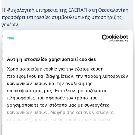
Η Ψυχολογική υπηρεσία της ΕΛΕΠΑΠ στη Θεσσαλονίκη
προσφέρει υπηρεσίες συμβουλευτικής υποστήριξης
γονέων.
Καθώς η οικογένεια αποτελεί ένα σύστημα που καλείται
να αντιμετωπίσει προκλήσεις κατά την ανατροφή των
παιδιών, συχνά η κατάλληλη υποστήριξη και
καθοδήγηση είναι απαραίτητη.
Αυτή η ιστοσελίδα χρησιμοποιεί cookies
Χρησιμοποιούμε cookie για την εξατομίκευση
Η συμβουλευτική γονέων συχνά εστιάζει στην
περιεχομένου και διαφημίσεων, την παροχή λειτουργιών
συναισθηματική ανάπτυξη του παιδιού, τη διαχείριση
κοινωνικών μέσων και την ανάλυση της
συμπεριφορών, την ανάπτυξη δεξιοτήτων
επισκεψιμότητάς μας. Επιπλέον, μοιραζόμαστε
αποτελεσματικής επικοινωνίας, την ενίσχυση
πληροφορίες που αφορούν τον τρόπο που
του γονεϊκού ρόλου αλλά και των σχέσεων μέσα στην
χρησιμοποιείτε τον ιστότοπό μας με συνεργάτες
οικογένεια και αποδεδειγμένα συμβάλλει στην
κοινωνικών μέσων, διαφήμισης και αναλύσεων, οι
οικογενειακή ευημερία.
οποίοι ενδεχομένως να τις συνδυάσουν με άλλες
πληροφορίες που τους έχετε παραχωρήσει ή τις οποίες
έχουν συλλέξει σε σχέση με την από μέρους σας χρήση