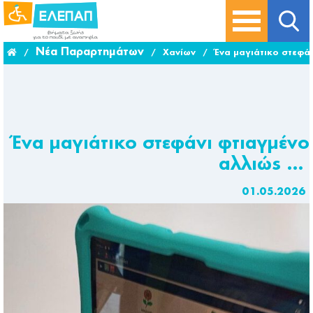
Νέα Παραρτημάτων
/
/
Χανίων
/
Ένα μαγιάτικο στεφά
Ένα μαγιάτικο στεφάνι φτιαγμένο
αλλιώς …
01.05.2026