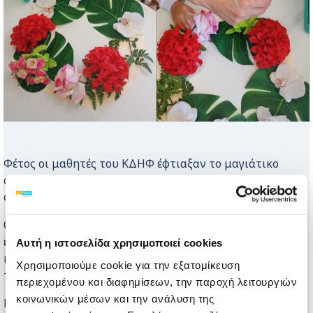
Φέτος οι μαθητές του ΚΔΗΦ έφτιαξαν το μαγιάτικο
στεφάνι με εργαλείο την τεχνολογία και οδηγό τη
φαντασία.
Οι μικροί μαθητές , χρησιμοποιώντας την επαυξητική
επικοινωνία , μέσω των tablet που χειρίζονται
Αυτή η ιστοσελίδα χρησιμοποιεί cookies
καθημερινά πλέον , επέλεξαν τα χρώματα και τα σχέδια
Χρησιμοποιούμε cookie για την εξατομίκευση
των λουλουδιών που έβαλαν στο Ανοιξιάτικο στεφάνι.
περιεχομένου και διαφημίσεων, την παροχή λειτουργιών
κοινωνικών μέσων και την ανάλυση της
Με τη χρήση της επαυξητικής επικοινωνίας κάθε παιδί