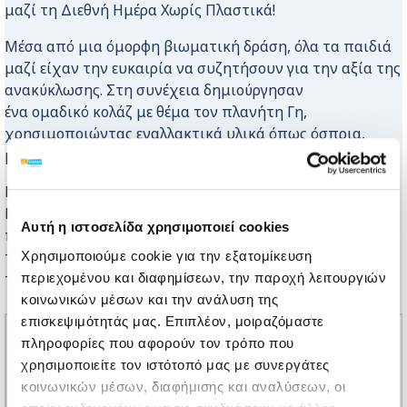
μαζί τη Διεθνή Ημέρα Χωρίς Πλαστικά!
Μέσα από μια όμορφη βιωματική δράση, όλα τα παιδιά
μαζί είχαν την ευκαιρία να συζητήσουν για την αξία της
ανακύκλωσης. Στη συνέχεια δημιούργησαν
ένα ομαδικό κολάζ με θέμα τον πλανήτη Γη,
χρησιμοποιώντας εναλλακτικά υλικά όπως όσπρια,
μακαρόνια και χαρτί.
Εκφράζουμε τις θερμές μας ευχαριστίες στην Παιδική
Μελωδία για την εξαιρετική συνεργασία και την
Αυτή η ιστοσελίδα χρησιμοποιεί cookies
πρωτοβουλία της επίσκεψης, η οποία προάγει τις αξίες
της αλληλεγγύης και της οικολογικής συνείδησης από
Χρησιμοποιούμε cookie για την εξατομίκευση
την προσχολική ηλικία.
περιεχομένου και διαφημίσεων, την παροχή λειτουργιών
κοινωνικών μέσων και την ανάλυση της
επισκεψιμότητάς μας. Επιπλέον, μοιραζόμαστε
πληροφορίες που αφορούν τον τρόπο που
χρησιμοποιείτε τον ιστότοπό μας με συνεργάτες
κοινωνικών μέσων, διαφήμισης και αναλύσεων, οι