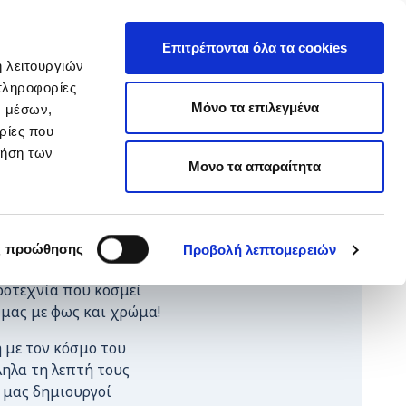
EΛ
hop ARTεμείς
ΕΝ
Επιτρέπονται όλα τα cookies
ή λειτουργιών
πληροφορίες
ΥΙΟΘΕΣΙΑ
ΚΑΝΕ ΔΩΡΕΑ
Μόνο τα επιλεγμένα
ν μέσων,
ρίες που
ρήση των
Μονο τα απαραίτητα
Μια πολύ πεινασμένη
ς προώθησης
Προβολή λεπτομερειών
 ταιριάξανε τα
ροτεχνία που κοσμεί
 μας με φως και χρώμα!
 με τον κόσμο του
ηλα τη λεπτή τους
ί μας δημιουργοί