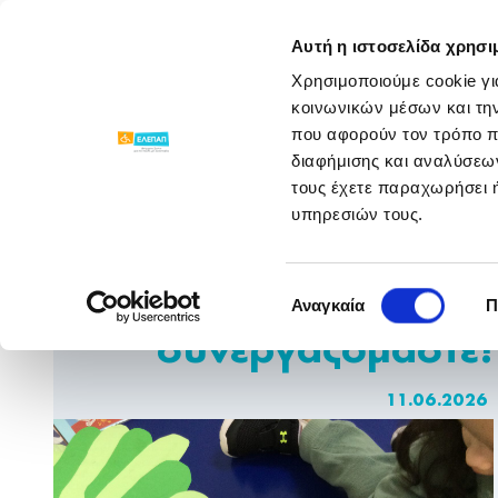
ΓΝΩΡΙΣΕ ΜΑΣ
ΠΡΟΓΡΑΜΜΑΤΑ
Αυτή η ιστοσελίδα χρησι
Χρησιμοποιούμε cookie γι
Νέα Παραρτημάτων
/
/
Μαθαίνουμε, δημιο
κοινωνικών μέσων και τη
που αφορούν τον τρόπο π
διαφήμισης και αναλύσεων
τους έχετε παραχωρήσει ή
υπηρεσιών τους.
Μαθαίνουμε,
Επιλογή
δημιουργούμε και
Αναγκαία
Π
συγκατάθεσης
συνεργαζόμαστε!
11.06.2026