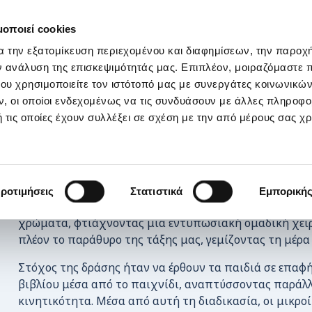
ΣΤΗΡΙΞΕ ΜΑΣ
OI ΔΡΑΣΕΙΣ ΜΑΣ
ΕΠΙΚΟΙΝΩΝΙΑ
E-s
μοποιεί cookies
α την εξατομίκευση περιεχομένου και διαφημίσεων, την παροχ
υργούμε και συνεργαζόμαστε!
ν ανάλυση της επισκεψιμότητάς μας. Επιπλέον, μοιραζόμαστε 
ου χρησιμοποιείτε τον ιστότοπό μας με συνεργάτες κοινωνικώ
, οι οποίοι ενδεχομένως να τις συνδυάσουν με άλλες πληροφο
 τις οποίες έχουν συλλέξει σε σχέση με την από μέρους σας χ
Με αφορμή την ανάγνωση του κλασικού παραμυθιού «
ροτιμήσεις
Στατιστικά
Εμπορική
κάμπια», οι μικροί μας μαθητές κόψανε, κολλήσανε και
χρώματα, φτιάχνοντας μια εντυπωσιακή ομαδική χει
πλέον το παράθυρο της τάξης μας, γεμίζοντας τη μέρα
Στόχος της δράσης ήταν να έρθουν τα παιδιά σε επαφή
βιβλίου μέσα από το παιχνίδι, αναπτύσσοντας παράλλ
κινητικότητα. Μέσα από αυτή τη διαδικασία, οι μικρο