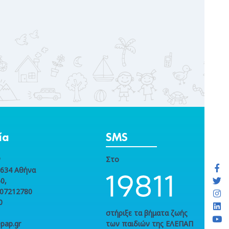
ία
SMS
ν
Στο
1634 Αθήνα
0,
107212780
0
στήριξε τα βήματα ζωής
pap.gr
των παιδιών της ΕΛΕΠΑΠ