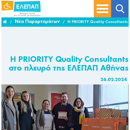
Νέα Παραρτημάτων
/
/
Η PRIORITY Quality Consultants
Η PRIORITY Quality Consultants
στο πλευρό της ΕΛΕΠΑΠ Αθήνας
26.02.2024