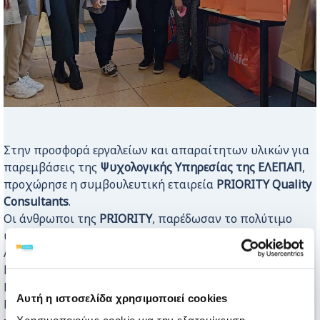
Στην προσφορά εργαλείων και απαραίτητων υλικών για
παρεμβάσεις της
Ψυχολογικής Υπηρεσίας της ΕΛΕΠΑΠ
,
προχώρησε η συμβουλευτική εταιρεία
PRIORITY Quality
Consultants
.
Οι άνθρωποι της
PRIORITY
, παρέδωσαν το πολύτιμο
υλικό στην Διευθύντρια Μονάδας Νευροψυχολογίας και
Αποκατάστασης Εγκεφαλικών Βλαβών,
Δρ. Χρισταλένα
Καττάμη
.
Με τη βοήθεια των εργαλείων που μας εξασφάλισε η
Αυτή η ιστοσελίδα χρησιμοποιεί cookies
PRIORITY, θα ενισχυθεί το έργο των ψυχολογικών