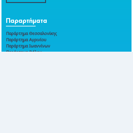
Παραρτήματα
Παράρτημα Θεσσαλονίκης
Παράρτημα Αγρινίου
Παράρτημα Ιωαννίνων
Παράρτημα Βόλου
Παράρτημα Χανίων
Online συναλλαγές