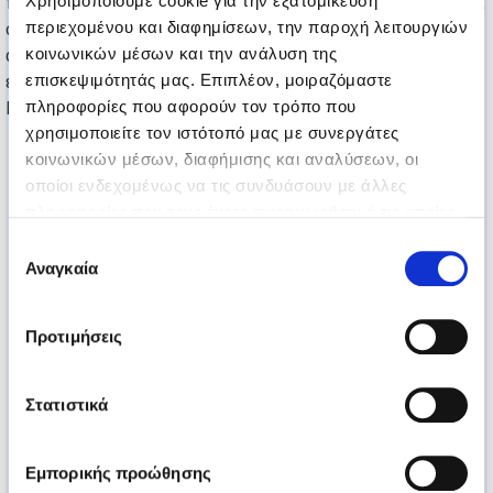
παρεμβάσεων, που στόχο έχουν την ψυχοκοινωνική και
Χρησιμοποιούμε cookie για την εξατομίκευση
συναισθηματική ενδυνάμωση, την ενίσχυση της
περιεχομένου και διαφημίσεων, την παροχή λειτουργιών
αυτοεκτίμησης, την ενεργό συμμετοχή στη διήγηση με
κοινωνικών μέσων και την ανάλυση της
εναλλακτικούς τρόπους και τη συμπερίληψη των
επισκεψιμότητάς μας. Επιπλέον, μοιραζόμαστε
Γενναίων μας Παιδιών.
πληροφορίες που αφορούν τον τρόπο που
χρησιμοποιείτε τον ιστότοπό μας με συνεργάτες
κοινωνικών μέσων, διαφήμισης και αναλύσεων, οι
οποίοι ενδεχομένως να τις συνδυάσουν με άλλες
πληροφορίες που τους έχετε παραχωρήσει ή τις οποίες
έχουν συλλέξει σε σχέση με την από μέρους σας χρήση
Επιλογή
των υπηρεσιών τους.
Αναγκαία
συγκατάθεσης
Προτιμήσεις
Στατιστικά
Εμπορικής προώθησης